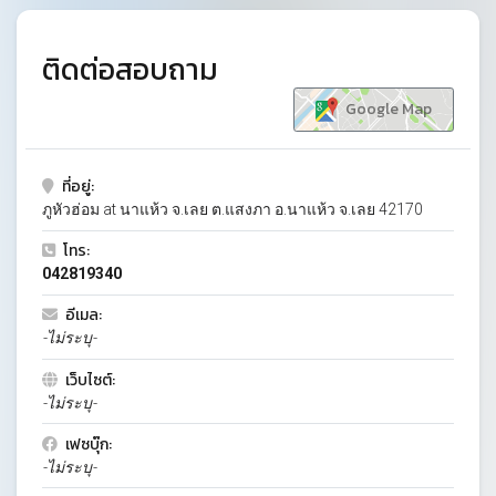
ติดต่อสอบถาม
Google Map
ที่อยู่:
ภูหัวฮ่อม at นาแห้ว จ.เลย ต.แสงภา อ.นาแห้ว จ.เลย 42170
โทร:
042819340
อีเมล:
-ไม่ระบุ-
เว็บไซต์:
-ไม่ระบุ-
เฟซบุ๊ก:
-ไม่ระบุ-