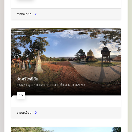
รายละเอียด
วัดศรีโพธิ์ชัย
FXRX+Q2P ต.แสงภา อ.นาแห้ว จ.เลย 42170
วัด
รายละเอียด