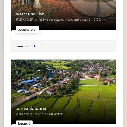
Wat Si Pho Chai
FXRX+Q2P วัดศรีโพธิ์ชัย ต.แสงภา อ.นาแห้ว จ.เลย 42170
สวนสาธารณะ
รายละเอียด
วราภรณ์โฮมสเตย์
ต.แสงภา อ.นาแห้ว จ.เลย 42170
โฮมสเตย์