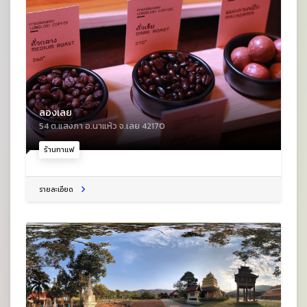
ลองเลย
54 ต.แสงภา อ.นาแห้ว จ.เลย 42170
ร้านกาแฟ
รายละเอียด