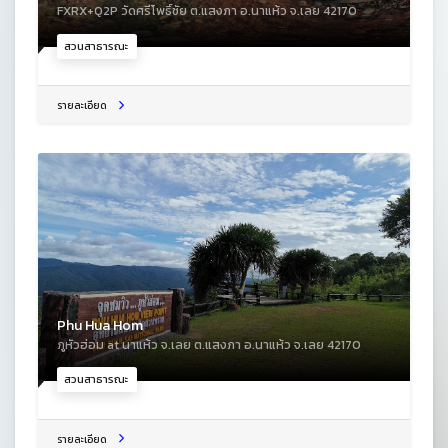
FXRX+Q2P วัดศรีโพธิ์ชัย ต.แสงภา อ.นาแห้ว จ.เลย 42170
สวนสาธารณะ
รายละเอียด
Phu Hua Hom
ภูหัวฮ่อม at นาแห้ว จ.เลย ต.แสงภา อ.นาแห้ว จ.เลย 42170
สวนสาธารณะ
รายละเอียด