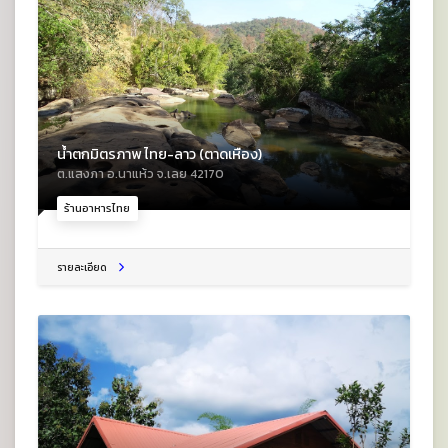
น้ำตกมิตรภาพ ไทย-ลาว (ตาดเหือง)
ต.แสงภา อ.นาแห้ว จ.เลย 42170
ร้านอาหารไทย
รายละเอียด