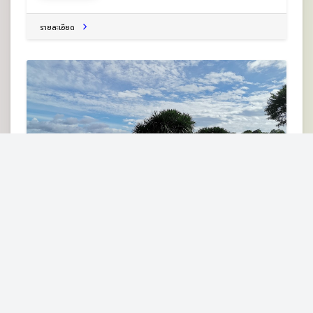
รายละเอียด
Phu Hua Hom
ภูหัวฮ่อม at นาแห้ว จ.เลย ต.แสงภา อ.นาแห้ว จ.เลย 42170
สวนสาธารณะ
รายละเอียด