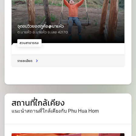
จุดชมวิวยอดภูค้อ@นาแห้ว
ต.นาแห้ว อ.นาแห้ว จ.เลย 42170
สวนสาธารณะ
รายละเอียด
สถานที่ใกล้เคียง
แนะนำสถานที่ใกล้เคียงกับ Phu Hua Hom