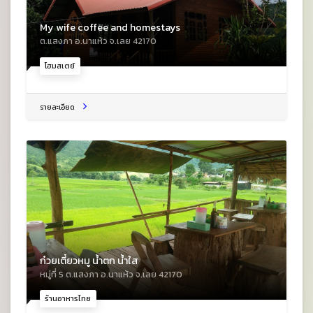
My wife coffee and homestays
ต.แสงภา อ.นาแห้ว จ.เลย 42170
โฮมสเตย์
รายละเอียด
ก๋วยเตี๋ยวหมู น้ำตก น้ำใส
หมู่ที่ 5 ต.แสงภา อ.นาแห้ว จ.เลย 42170
ร้านอาหารไทย