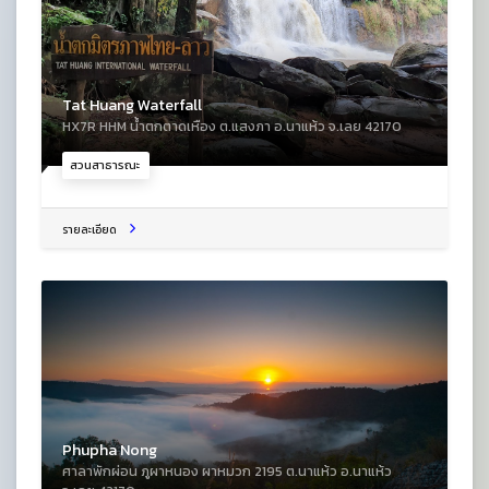
Tat Huang Waterfall
HX7R HHM น้ำตกตาดเหือง ต.แสงภา อ.นาแห้ว จ.เลย 42170
สวนสาธารณะ
รายละเอียด
Phupha Nong
ศาลาพักผ่อน ภูผาหนอง ผาหมวก 2195 ต.นาแห้ว อ.นาแห้ว