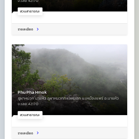
จ.เลย 42170
สวนสาธารณะ
รายละเอียด
Phu Pha Hmok
ภูผาหมวก นาแห้ว ภูผาหมวกทะเลหมอก บ.เหมืองแพร่ อ.นาแห้ว
จ.เลย 42170
สวนสาธารณะ
รายละเอียด