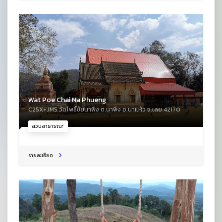
Wat Poe Chai Na Phueng
C25X+JM5 วัดโพธิ์ชัยนาพึง ต.นาพึง อ.นาแห้ว จ.เลย 42170
สวนสาธารณะ
รายละเอียด