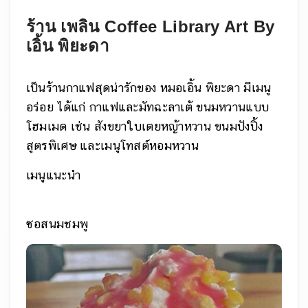
ร้าน เพลิน Coffee Library Art By
เอิ้น พิยะดา
เป็นร้านกาแฟสุดน่ารักของ หมอเอิ้น พิยะดา มีเมนู
อร่อย ได้แก่ กาแฟและมัทฉะลาเต้ ขนมหวานแบบ
โฮมเมด เช่น สังขยาใบเตยหญ้าหวาน ขนมปังปิ้ง
สูตรพิเศษ และเมนูโทสต์หอมหวาน
เมนูแนะนำ
ซอสนมชมพู