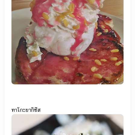
ทาโกะยากิชีส