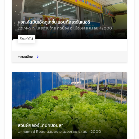
หจก.จัสมินเอ็ดดูเคชั่น แอนด์สเตชั่นเนอรี่
221/4-5 ถ. เลยด่านซ้าย กุดป่อง อ.เมืองเลย จ.เลย 42000
ร้านทั่วไป
รายละเอียด
สวนผักออร์แกนิคปอปลา
Unnamed Road ต.เมือง อ.เมืองเลย จ.เลย 42000