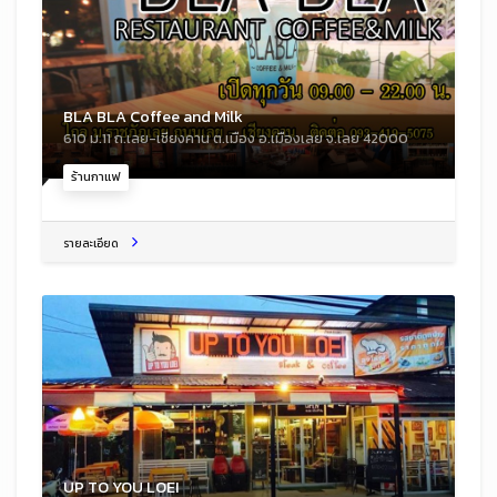
BLA BLA Coffee and Milk
610 ม.11 ถ.เลย-เชียงคาน ต.เมือง อ.เมืองเลย จ.เลย 42000
ร้านกาแฟ
รายละเอียด
UP TO YOU LOEI