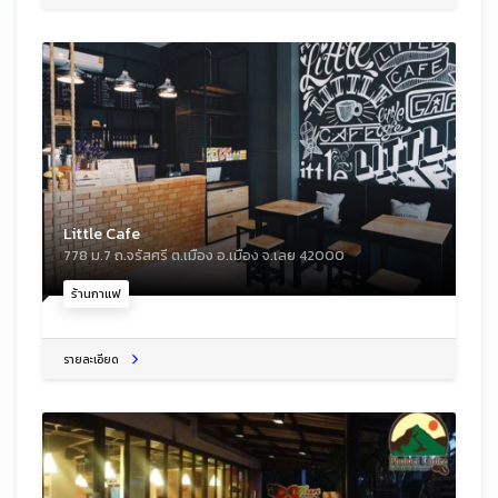
Little Cafe
778 ม.7 ถ.จรัสศรี ต.เมือง อ.เมือง จ.เลย 42000
ร้านกาแฟ
รายละเอียด