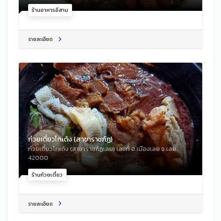
ร้านอาหารอีสาน
รายละเอียด
ก๋วยเตี๋ยวโกเด้ง (สาขาราชภัฏ)
ก๋วยเตี๋ยวโกเด้ง (สาขาราชภัฏเลย) เลขที่ อ.เมืองเลย จ.เลย
42000
ร้านก๋วยเตี๋ยว
รายละเอียด