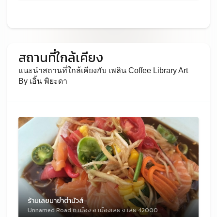
สถานที่ใกล้เคียง
แนะนำสถานที่ใกล้เคียงกับ เพลิน Coffee Library Art
By เอิ้น พิยะดา
ร้านเลยมายำตำนัวส์
Unnamed Road ต.เมือง อ.เมืองเลย จ.เลย 42000