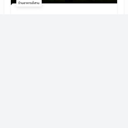
ร้านอาหารอีสาน
รายละเอียด
Farang (ฝา-หรั่ง) Cake and Drinks
110 ม.8 บ.กำเนิดเพชร อ.เมืองเลย จ.เลย 42000
ร้านเบเกอรี่
รายละเอียด