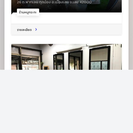
26 ถ.ฟากเลย กุดป่อง อ.เมืองเลย จ.เลย 42000
ร้านหมูกระทะ
รายละเอียด
ร้านเสริมสวยของขวัญ
81 ม.9 บ. ต.เมือง อ.เมืองเลย 42000
ร้านเสริมสวย+ตัดผมหญิง
รายละเอียด