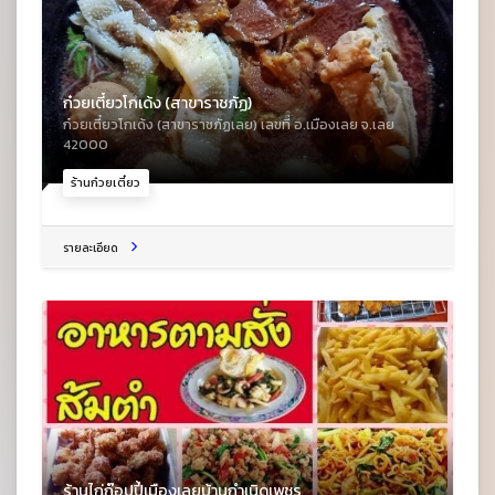
ก๋วยเตี๋ยวโกเด้ง (สาขาราชภัฏ)
ก๋วยเตี๋ยวโกเด้ง (สาขาราชภัฏเลย) เลขที่ อ.เมืองเลย จ.เลย
42000
ร้านก๋วยเตี๋ยว
รายละเอียด
ร้านไก่ก๊อปปี้เมืองเลยบ้านกำเนิดเพชร