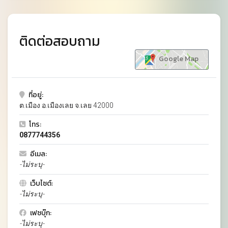
ติดต่อสอบถาม
Google Map
ที่อยู่:
ต.เมือง อ.เมืองเลย จ.เลย 42000
โทร:
0877744356
อีเมล:
-ไม่ระบุ-
เว็บไซต์:
-ไม่ระบุ-
เฟซบุ๊ก:
-ไม่ระบุ-