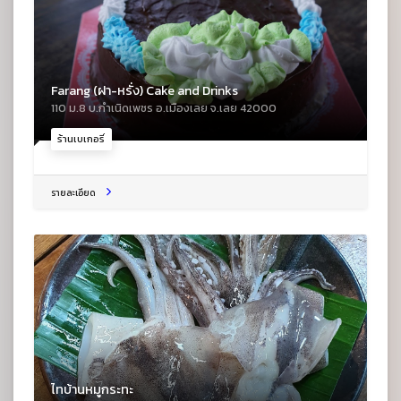
Farang (ฝา-หรั่ง) Cake and Drinks
110 ม.8 บ.กำเนิดเพชร อ.เมืองเลย จ.เลย 42000
ร้านเบเกอรี่
รายละเอียด
ไทบ้านหมูกระทะ