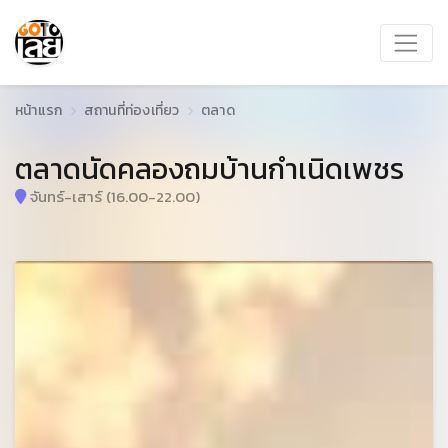
หน้าแรก
สถานที่ท่องเที่ยว
ตลาด
ตลาดนัดคลองถมบ้านกำเนิดเพชร
จันทร์-เสาร์ (16.00-22.00)