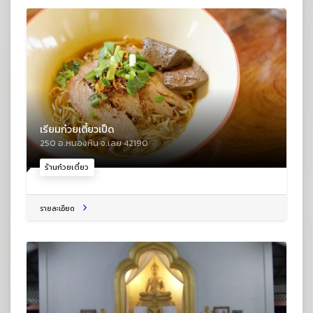
เรียมก๋วยเตี๋ยวเป็ด
250 อ.หนองหิน จ.เลย 42190
ร้านก๋วยเตี๋ยว
รายละเอียด