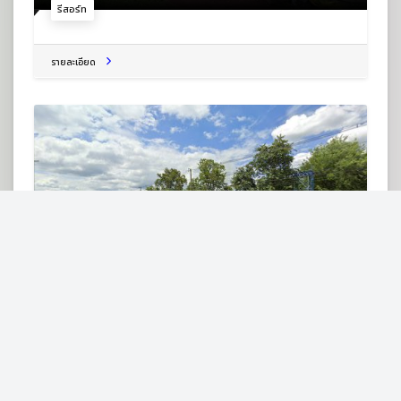
รีสอร์ท
รายละเอียด
ก๋วยเตี๋ยวไก่มะระ หนองหิน
182 ต.หนองหิน อ.หนองหิน จ.เลย 42190
ร้านก๋วยเตี๋ยว
รายละเอียด