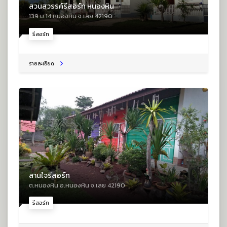
สวนสวรรค์รีสอร์ท หนองหิน
139 ม.14 หนองหิน จ.เลย 42190
รีสอร์ท
รายละเอียด
ลานใจรีสอร์ท
ต.หนองหิน อ.หนองหิน จ.เลย 42190
รีสอร์ท