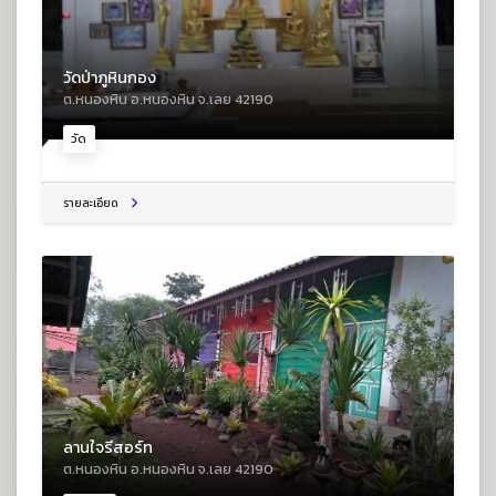
วัดป่าภูหินกอง
ต.หนองหิน อ.หนองหิน จ.เลย 42190
วัด
รายละเอียด
ลานใจรีสอร์ท
ต.หนองหิน อ.หนองหิน จ.เลย 42190