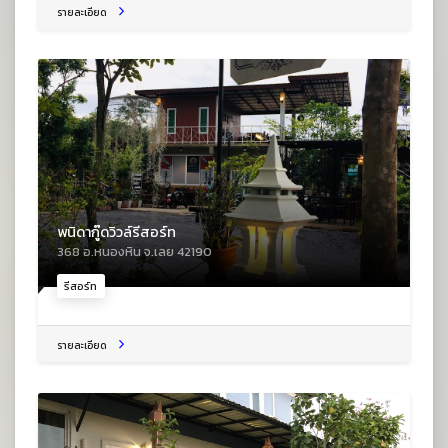
รายละเอียด
พนิดากู๊ดวิวล์รีสอร์ท
368 อ.หนองหิน จ.เลย 42190
รีสอร์ท
รายละเอียด