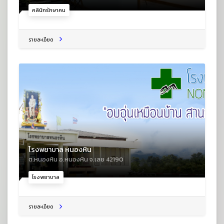
คลินิกรักษาคน
รายละเอียด
โรงพยาบาล หนองหิน
ต.หนองหิน อ.หนองหิน จ.เลย 42190
โรงพยาบาล
รายละเอียด