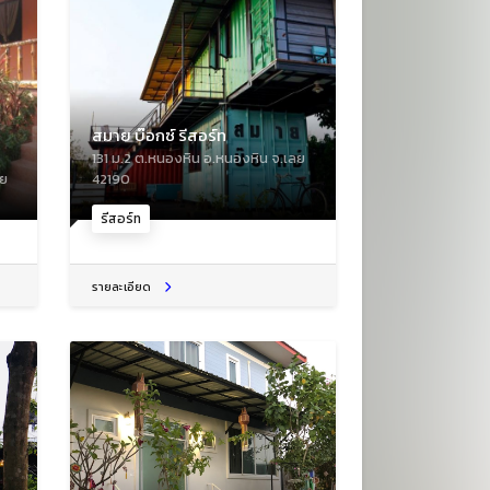
สมาย บ๊อกซ์ รีสอร์ท
131 ม.2 ต.หนองหิน อ.หนองหิน จ.เลย
ลย
42190
รีสอร์ท
รายละเอียด