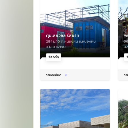
คุ้มเลยวิลล์ รีสอร์ท
พน
284 ม.10 ต.หนองหิน อ.หนองหิน
36
จ.เลย 42190
42
รีสอร์ท
ร
รายละเอียด
รา