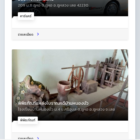
209 ม.11 ภูหอ ต.ภูหอ อ.ภูหลวง เลย 42230
คาร์แคร์
รายละเอียด
พิพิธภัณฑ์แหล่งโบราณคดีบ้านหนองบัว
โรงเรียนบ้านหนองบัว ม.4 บ.ศรีอุบล ต.ภูหอ อ.ภูหลวง จ.เลย
พิพิธภัณฑ์
รายละเอียด