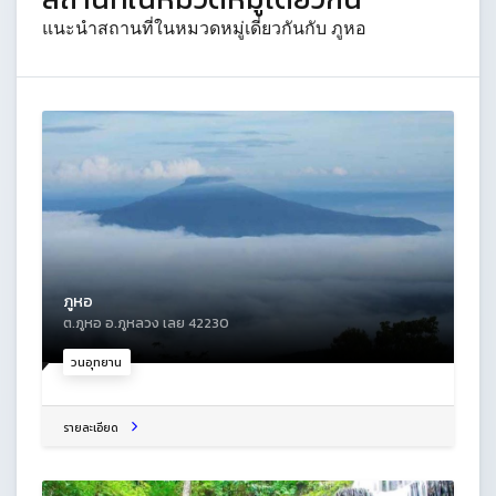
แนะนำสถานที่ในหมวดหมู่เดี่ยวกันกับ ภูหอ
ภูหอ
ต.ภูหอ อ.ภูหลวง เลย 42230
วนอุทยาน
รายละเอียด