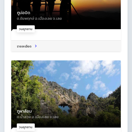
ภูบ่อบิด
ต.ชัยพฤกษ์ อ.เมืองเลย จ.เลย
วนอุทยาน
รายละเอียด
ภูผาล้อม
ต.น้ำสวย อ.เมืองเลย จ.เลย
วนอุทยาน