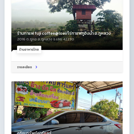
ร้านกาแฟ fuji coffee@loei/ไร่กาแฟภูอิงน้ำ อ.ภูหลวง
2016 ต.ภูหอ อ.ภูหลวง จ.เลย 42230
ร้านอาหารไทย
รายละเอียด
อริยะทรัพย์คาร์แคร์