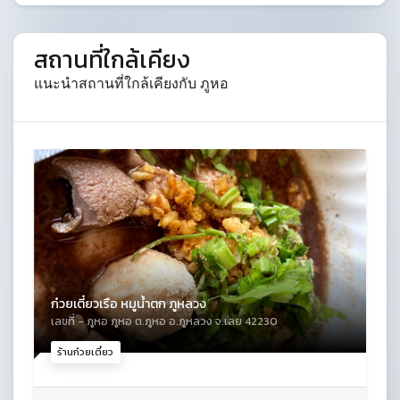
สถานที่ใกล้เคียง
แนะนำสถานที่ใกล้เคียงกับ ภูหอ
ก๋วยเตี๋ยวเรือ หมูน้ำตก ภูหลวง
เลขที่ - ภูหอ ภูหอ ต.ภูหอ อ.ภูหลวง จ.เลย 42230
ร้านก๋วยเตี๋ยว