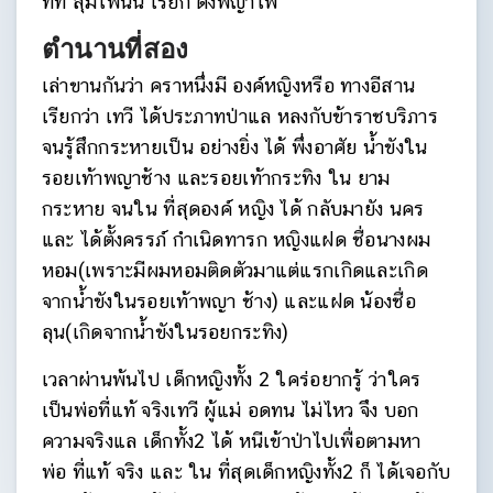
ที่ที่ สุมไฟนั้น เรียก ดงพญาไฟ
ตำนานที่สอง
เล่าขานกันว่า คราหนึ่งมี องค์หญิงหรือ ทางอีสาน
เรียกว่า เทวี ได้ประภาทป่าแล หลงกับข้าราชบริภาร
จนรู้สึกกระหายเป็น อย่างยิ่ง ได้ พึ่งอาศัย น้ำขังใน
รอยเท้าพญาช้าง และรอยเท้ากระทิง ใน ยาม
กระหาย จนใน ที่สุดองค์ หญิง ได้ กลับมายัง นคร
และ ได้ตั้งครรภ์ กำเนิดทารก หญิงแฝด ชื่อนางผม
หอม(เพราะมีผมหอมติดตัวมาแต่แรกเกิดและเกิด
จากน้ำขังในรอยเท้าพญา ช้าง) และแฝด น้องชื่อ
ลุน(เกิดจากน้ำขังในรอยกระทิง)
เวลาผ่านพ้นไป เด็กหญิงทั้ง 2 ใคร่อยากรู้ ว่าใคร
เป็นพ่อที่แท้ จริงเทวี ผู้แม่ อดทน ไม่ไหว จึง บอก
ความจริงแล เด็กทั้ง2 ได้ หนีเข้าป่าไปเพื่อตามหา
พ่อ ที่แท้ จริง และ ใน ที่สุดเด็กหญิงทั้ง2 ก็ ได้เจอกับ