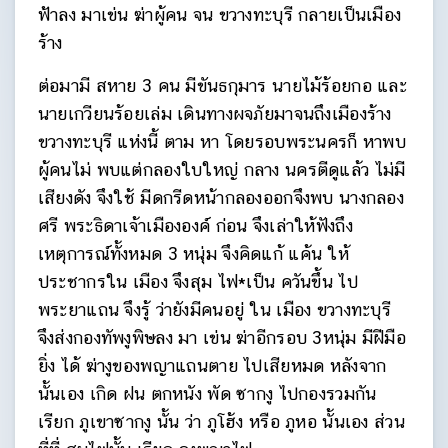
ฟ้าลง มาเข่น ฆ่าผู้คน จน ขวางทะบุรี กลายเป็นเมือง
ร้าง
ต่อมามี สหาย 3 คน มีขันธกุมาร นายไม้ร้อยกอ และ
นายเกวียนร้อยเล่ม เดินทางผจภัยมาจนถึงเมืองร้าง
ขวางทะบุรี แห่งนี้ ตาม หา โดยรอบพระนครก็ หาพบ
ผู้คนไม่ พบแต่กลองใบใหญ่ กลาง นครตีดูแล้ว ไม่มี
เสียงดัง จึงใช้ มีดกรีดหน้ากลองออกจึงพบ นางกลอง
ศรี พระธิดาเจ้าเมืององค์ ก่อน จึงเล่าให้ฟังถึง
เหตุการณ์ทั้งหมด 3 หนุ่ม จึงคิดแก้ แค้น ให้
ประชากรใน เมือง จึงสุม ไฟ*เป็น ควันขึ้น ไป
พระยาแถน จึงรู้ ว่ายังมีคนอยู่ ใน เมือง ขวางทะบุรี
จึงส่งกองทัพงูพิษลง มา เข่น ฆ่าอีกรอบ 3หนุ่ม มีฝีมือ
ยิ่ง ได้ ฆ่างูของพญาแถนตาย ไปเสียหมด หลังจาก
นั้นเอง เกิด ฝน ตกหนัง พัด ซากงู ไปกองรวมกัน
เรียก ภูเขาซากงู นั้น ว่า ภูโฮ้ง หรือ ภูหอ นั้นเอง ส่วน