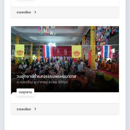
รายละเอียด
วนอุทยานถ้ำแสงธรรมพรหมมาวาส
ต.ชมเจริญ อ.ปากชม จ.เลย 42150
วนอุทยาน
รายละเอียด