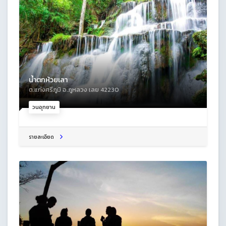
น้ำตกห้วยเลา
ต.แก่งศรีภูมิ อ.ภูหลวง เลย 42230
วนอุทยาน
รายละเอียด