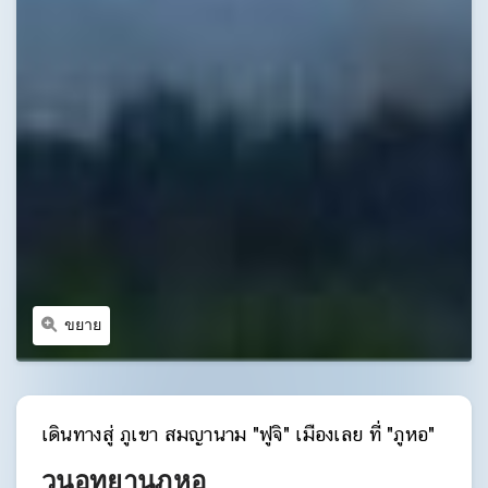
ขยาย
เดินทางสู่ ภูเขา สมญานาม "ฟูจิ" เมืองเลย ที่ "ภูหอ"
วนอุทยานภูหอ