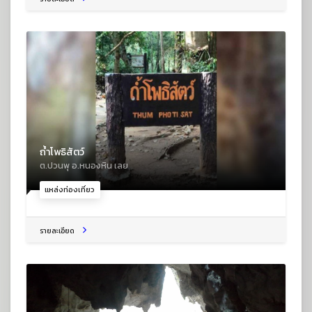
ถ้ำโพธิสัตว์
ต.ปวนพุ อ.หนองหิน เลย
แหล่งท่องเที่ยว
รายละเอียด