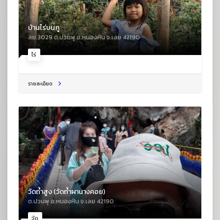
บ้านไร่บนภู
ลย.3029 ต.ปวนพุ อ.หนองหิน จ.เลย 42190
ไร่
รายละเอียด
วัดถ้ำสูง (วัดถ้ำผานางคอย)
ต.ปวนพุ อ.หนองหิน จ.เลย 42190
วัด