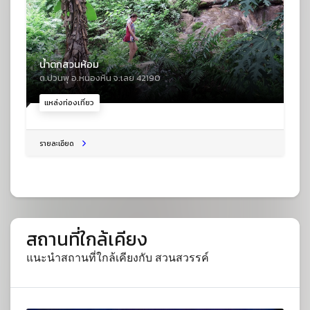
น้ำตกสวนห้อม
ต.ปวนพุ อ.หนองหิน จ.เลย 42190
แหล่งท่องเที่ยว
รายละเอียด
สถานที่ใกล้เคียง
แนะนำสถานที่ใกล้เคียงกับ สวนสวรรค์