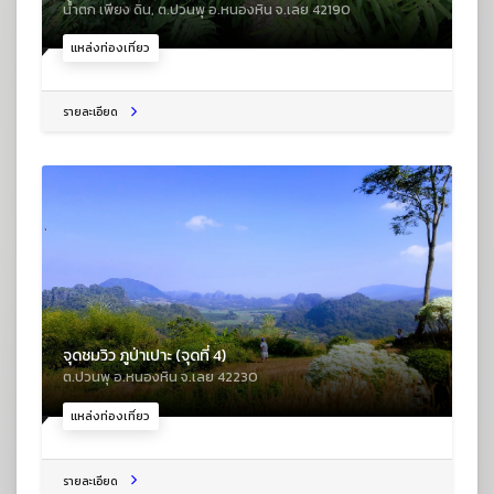
น้ำตก เพียง ดิน, ต.ปวนพุ อ.หนองหิน จ.เลย 42190
แหล่งท่องเที่ยว
รายละเอียด
จุดชมวิว ภูป่าเปาะ (จุดที่ 4)
ต.ปวนพุ อ.หนองหิน จ.เลย 42230
แหล่งท่องเที่ยว
รายละเอียด