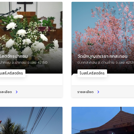
ริสตจักรปากชม
วัดนักบุญเทเรซา กกสะทอน
ปากชม อ.ปากชม จ.เลย 42150
ต.กกสะทอน อ.ด่านซ้าย จ.เลย 4212
บสถ์,คริสตจักร
โบสถ์,คริสตจักร
ยละเอียด
รายละเอียด