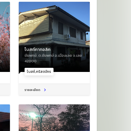
โบสถ์คาทอลิค
ชัยพกษ์, ต.ชัยพกษ์ อ.เมืองเลย จ.เลย
0
42000
โบสถ์,คริสตจักร
รายละเอียด