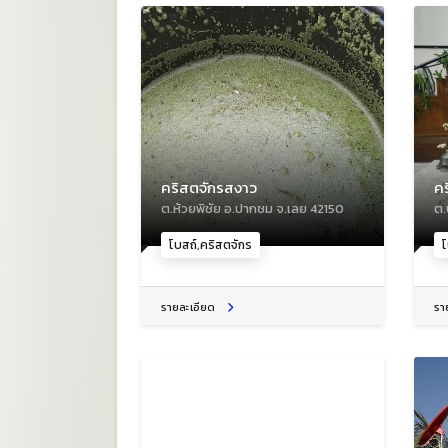
คริสตจักรสงาว
ค
ต.ห้วยพิชัย อ.ปากชม จ.เลย 42150
ต.
โบสถ์,คริสตจักร
โ
รายละเอียด
รา