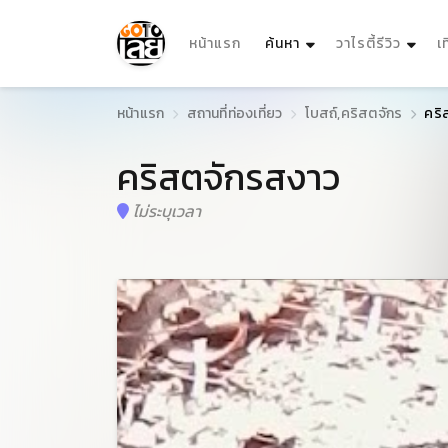
(current)
หน้าแรก
ค้นหา
วาไรตี้รีวิว
เ
หน้าแรก
สถานที่ท่องเที่ยว
โบสถ์,คริสตจักร
คริ
คริสตจักรสงาว
ไม่ระบุเวลา