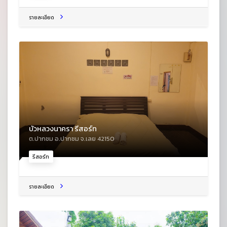
รายละเอียด
บัวหลวงนาครา รีสอร์ท
ต.ปากชม อ.ปากชม จ.เลย 42150
รีสอร์ท
รายละเอียด