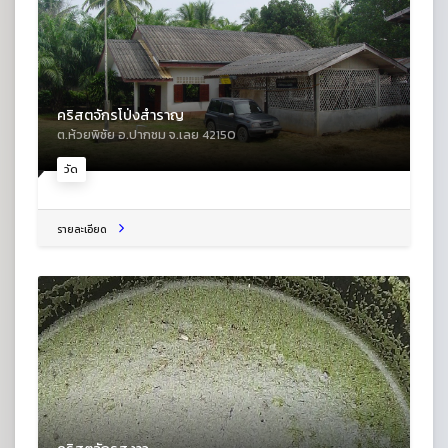
คริสตจักรโป่งสำราญ
ต.ห้วยพิชัย อ.ปากชม จ.เลย 42150
วัด
รายละเอียด