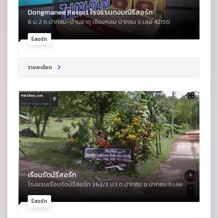
Dongmanee Resort โรงแรมดงมณีรีสอร์ท
6 ม.2 ถ.ปากชม-บ้านธาตุ เชียงกลม ปากชม จ.เลย 42150
รีสอร์ท
รายละเอียด
เรือนรัตน์รีสอร์ท
โรงแรมเรือนรัตน์รีสอร์ท 263/3 ม.1 ต.ปากชม อ.ปากชม จ.เลย
รีสอร์ท