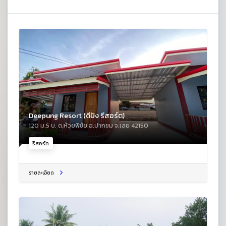
Deepung Resort (ดีปัง รีสอร์ต)
120 ม.5 บ. ต.ห้วยพิชัย อ.ปากชม จ.เลย 42150
รีสอร์ท
รายละเอียด