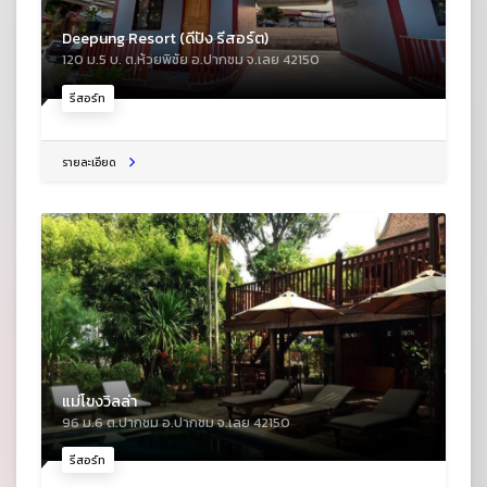
Deepung Resort (ดีปัง รีสอร์ต)
120 ม.5 บ. ต.ห้วยพิชัย อ.ปากชม จ.เลย 42150
รีสอร์ท
รายละเอียด
แม่โขงวิลล่า
96 ม.6 ต.ปากชม อ.ปากชม จ.เลย 42150
รีสอร์ท