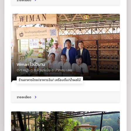
Wiman ไวน์วิมาน
0/1 หมู่5 ต ต.ห้วยพิชัย อ.ปากชม เลย
ร้านอาหารไทย/อาหารจีน/ เครื่องดื่ม/น้ำผลไม้
รายละเอียด