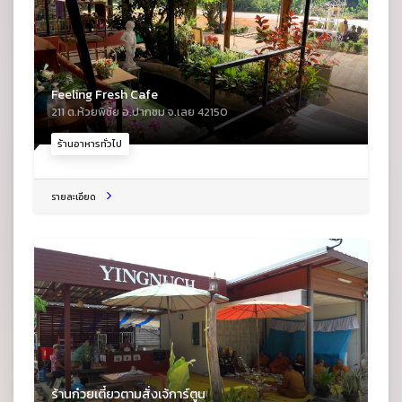
Feeling Fresh Cafe
211 ต.ห้วยพิชัย อ.ปากชม จ.เลย 42150
ร้านอาหารทั่วไป
รายละเอียด
ร้านก๋วยเตี๋ยวตามสั่งเจ้การ์ตูน