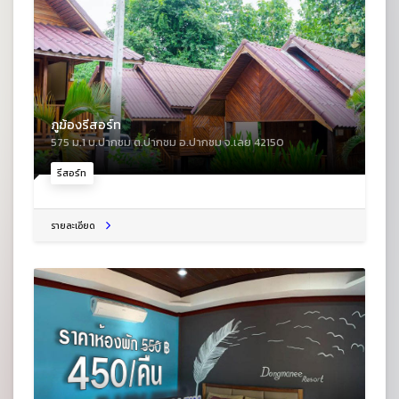
ภูฆ้องรีสอร์ท
575 ม.1 บ.ปากชม ต.ปากชม อ.ปากชม จ.เลย 42150
รีสอร์ท
รายละเอียด