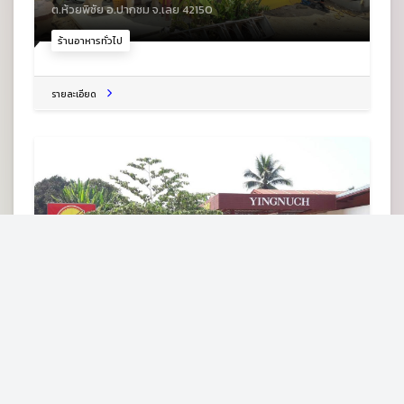
ต.ห้วยพิชัย อ.ปากชม จ.เลย 42150
ร้านอาหารทั่วไป
รายละเอียด
ร้านหญิงนุช (YINGNUCH)
บ.โนนสวรรค์ ถ.ศรีเชียงใหม่ ต.ห้วยพิชัย อ.ปากชม จ.เลย 42150
ร้านอาหารทั่วไป
รายละเอียด