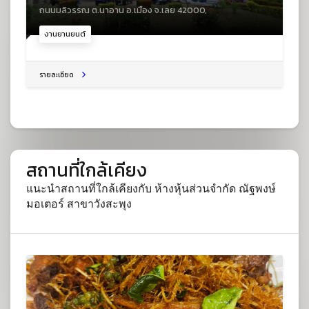
ถนนมลิวรรณ ต.นาอาน อ.เมือง จ.เลย 42000,
งานยานยนต์
รายละเอียด
สถานที่ใกล้เคียง
แนะนำสถานที่ใกล้เคียงกับ ห้างหุ้นส่วนจำกัด ณัฐพงษ์
มอเตอร์ สาขาวังสะพุง