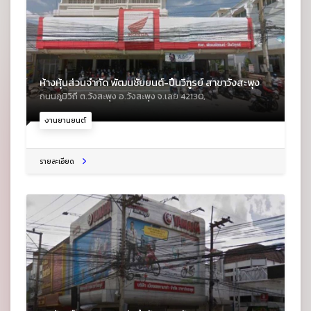
ห้างหุ้นส่วนจำกัด พัฒนชัยยนต์-ปืนวิฑูรย์ สาขาวังสะพุง
ถนนภูมิวิถี ต.วังสะพุง อ.วังสะพุง จ.เลย 42130,
งานยานยนต์
รายละเอียด