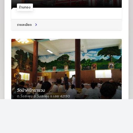
ร้านทอง
รายละเอียด
วัดป่าศรัทธารวม
ต.วังสะพุง อ.วังสะพุง จ.เลย 42130
วัด
รายละเอียด