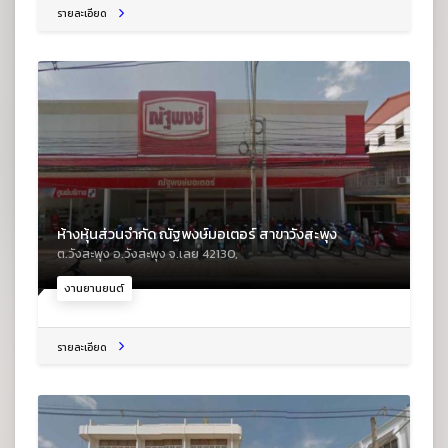
รายละเอียด
ห้างหุ้นส่วนจำกัด ณัฐพงษ์มอเตอร์ สาขาวังสะพุง
ต.วังสะพุง อ.วังสะพุง จ.เลย 42130,
งานยานยนต์
รายละเอียด