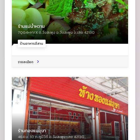
ร้านแม่น้ำหวาน
7QG4+HVX ต.วังสะพุง อ.วังสะพุง จ.เลย 42130
ร้านอาหารอีสาน
รายละเอียด
ร้านทองแม่อุษา
464 ม. 10 ถ.ภูมิวิถี อ.วังสะพุง เลย 42130