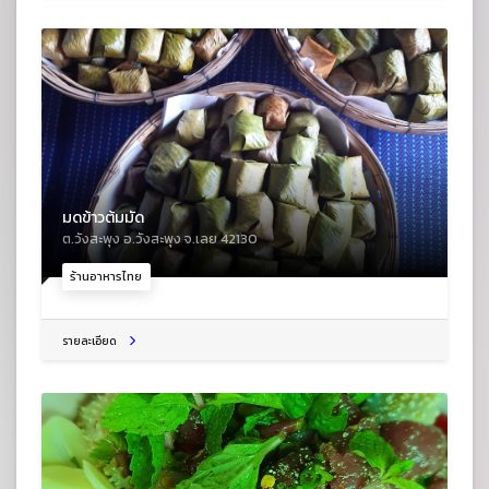
มดข้าวต้มมัด
ต.วังสะพุง อ.วังสะพุง จ.เลย 42130
ร้านอาหารไทย
รายละเอียด