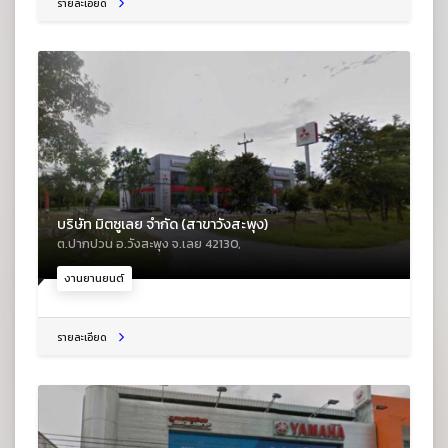
รายละเอียด
บริษัท มิตซูเลย จำกัด (สาขาวังสะพุง)
ต.ปากปวน อ.วังสะพุง จ.เลย 42130,
งานยานยนต์
รายละเอียด