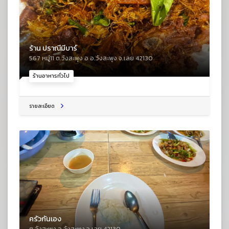
ร้าน ปราณีมีบาร์
567 หมู่11 ต.วังสะพุง อ อ.วังสะพุง จ.เลย 42130
ร้านอาหารทั่วไป
รายละเอียด
ครัวกันเอง
ต.วังสะพุง อ.วังสะพุง จ.เลย 42130