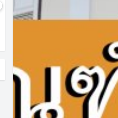
เที่ยวภูบ่อบิด ชมทะเลภูเขา คละเคล้ากับสายหมอก
7 คำถามยอดฮิต เกี่ยวกั