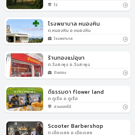
ไร่
โรงพยาบาล หนองหิน
ต.หนองหิน อ.หนองหิน
โรงพยาบาล
ร้านทองแม่อุษา
ต.วังสะพุง อ.วังสะพุง
ร้านทอง
ดีธรรมดา flower land
ต.ภูเรือ อ.ภูเรือ
สวนดอกไม้
Scooter Barbershop
ต.เมืองเลย อ.เมืองเลย