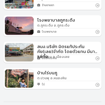
ร้านขายยา
โรงพยาบาลภูกระดึง
ต.ภูกระดึง อ.ภูกระดึง
โรงพยาบาล
สนง.บริษัท มิตรแท้ประกัน
ภัย(เลย)จำกัด โดยตัวแทน มีนา
แซ่ตั้ง
ต.กุดป่อง อ.เมืองเลย
บริษัทประกัน
บ้านไร่บนภู
ต.ปวนพุ อ.หนองหิน
ไร่