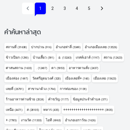
(current)
1
2
3
4
5
คำค้นหาล่าสุด
สถานที่
ปากปวน
อำเภอท่าลี่
อำเภอเมืองเลย
(31638)
(916)
(5349)
(13526)
ข้าวเปียก
บ้านเสี้ยว
อ.
เกสท์เฮาส์
สถาน
(1290)
(591)
(13243)
(1197)
(12623)
ศาสนสถาน
.
ตา
อาหารตามสั่ง
(1633)
(12407)
(5953)
(2437)
เมืองท่อง
วัดศรีอุดมวงศ์
เมืองเลยที่+
เมืองเลย
(1697)
(320)
(160)
(15623)
เลยที่
สาขานาด้วง
การท่องของ
(26791)
(1794)
(1139)
ร้านอาหารด่านซ้าย
คำขวัญ
ข้อมูลประจำตำบล
(2024)
(1177)
(371)
เหนือ
ส
ทหาร
++++++++++++++++++++
(4471)
(28105)
(435)
(3935)
+
งานวัด
ไอที
อำเภอเอราวัณ
(7785)
(11333)
(6963)
(1626)