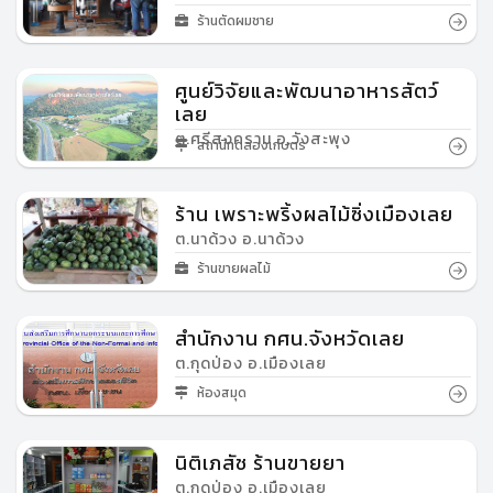
ร้านตัดผมชาย
ศูนย์วิจัยและพัฒนาอาหารสัตว์
เลย
ต.ศรีสงคราม อ.วังสะพุง
สถานีทดลองเกษตร
ร้าน เพราะพริ้งผลไม้ซิ่งเมืองเลย
ต.นาด้วง อ.นาด้วง
ร้านขายผลไม้
สำนักงาน กศน.จังหวัดเลย
ต.กุดป่อง อ.เมืองเลย
ห้องสมุด
นิติเภสัช ร้านขายยา
ต.กุดป่อง อ.เมืองเลย