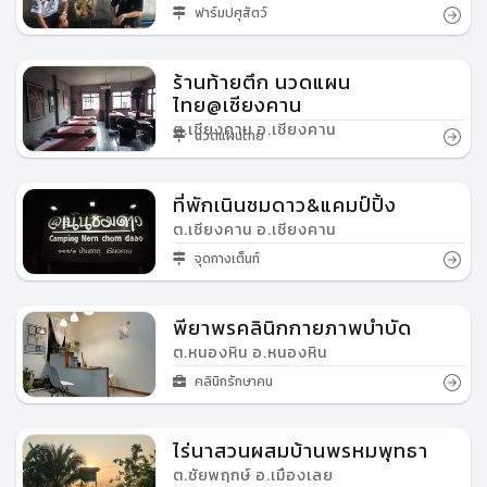
ฟาร์มปศุสัตว์
ร้านท้ายตึก นวดแผน
ไทย@เชียงคาน
ต.เชียงคาน อ.เชียงคาน
นวดแผนไทย
ที่พักเนินชมดาว&แคมป์ปิ้ง
ต.เชียงคาน อ.เชียงคาน
จุดกางเต็นท์
พียาพรคลินิกกายภาพบำบัด
ต.หนองหิน อ.หนองหิน
คลินิกรักษาคน
ไร่นาสวนผสมบ้านพรหมพุทธา
ต.ชัยพฤกษ์ อ.เมืองเลย