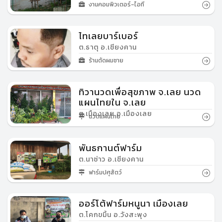
งานคอมพิวเตอร์-ไอที
ไทเลยบาร์เบอร์
ต.ธาตุ อ.เชียงคาน
ร้านตัดผมชาย
ทิวานวดเพื่อสุขภาพ จ.เลย นวด
แผนไทยใน จ.เลย
ต.เมืองเลย อ.เมืองเลย
นวดแผนไทย
พันธกานต์ฟาร์ม
ต.นาซ่าว อ.เชียงคาน
ฟาร์มปศุสัตว์
ออร์โต้ฟาร์มหนูนา เมืองเลย
ต.โคกขมิ้น อ.วังสะพุง