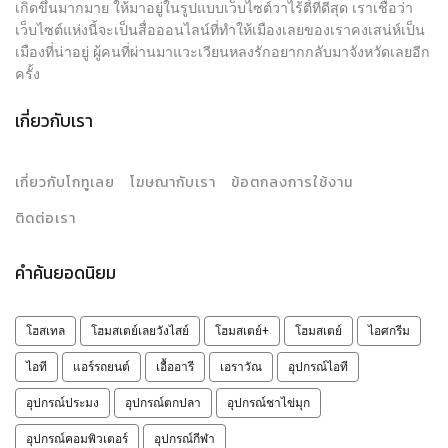
เกิดขึ้นมากมาย ให้มาอยู่ในรูปแบบเว็บไซต์วาไร้ตี้ที่ดีสุด เราเชื่อว่า
เว็บไซต์แห่งนี้จะเป็นสื่อออนไลน์ที่ทำให้เมืองเลยของเราคงเสน่ห์เป็น
เมืองที่น่าอยู่ ผู้คนที่ผ่านมาแวะเวียนหลงรักอยากกลับมาจังหวัดเลยอีก
ครั้ง
เกี่ยวกับเรา
เกี่ยวกับโกทูเลย
โฆษณากับเรา
ข้อตกลงการใช้งาน
ติดต่อเรา
คำค้นยอดนิยม
โฮสเทล
โฮมสเตย์เลยวังไสย์
โฮมสเตย์+
โฮมสเตย์
ไอศกรีม
ไอที
แอร์รถยนต์
เอื้ออารี
เอราวัณ
อุปกรณ์ไอที
อุปกรณ์ประมง
อุปกรณ์ตกปลา
อุปกรณ์ชาไข่มุก
อุปกรณ์คอมพิวเตอร์
อุปกรณ์กีฬา