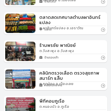
ต.เมืองเลย อ.เมืองเลย
ร้านทั่วไป
ตลาดสดเทศบาลตำบลผาอินทร์
แปลง
ต.ผาอินทร์แปลง อ.เอราวัณ
ตลาด
ร้านพรชัย พาณิชย์
ต.วังสะพุง อ.วังสะพุง
ร้านรองเท้า
คลินิกตรวจเลือด ตรวจสุขภาพ
สมาร์ท แล็บ
ต.กุดป่อง อ.เมืองเลย
คลินิกรักษาคน
พีทีคอมภูเรือ
ต.หนองบัว อ.ภูเรือ