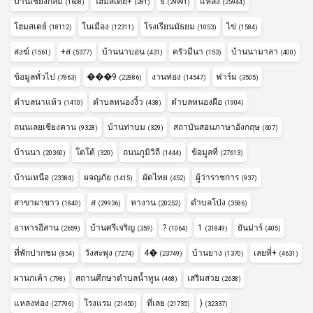
บ้านเชียงกลม
โฮมสเตย์+
s
แหล่ง
(1608)
(281)
(29991)
(25944)
โฮมสเตย์
ในเมือง
โรงเรียนมัธยม
ไข่
(18112)
(12311)
(1053)
(1584)
สงฆ์
+ส
บ้านนาบอน
ครัวมีนา
บ้านนามาลา
(1561)
(5377)
(431)
(153)
(400)
ข้อมูลทั่วไป
���9
งานท่อง
ฟาร์ม
(7863)
(22886)
(14547)
(3505)
ตำบลนาแห้ว
ตำบลหนองงิ้ว
ตำบลหนองผือ
(1410)
(438)
(1904)
ถนนเลยเชียงคาน
บ้านท่าบม
สถาบันสอนภาษาอังกฤษ
(9328)
(329)
(607)
บ้านนา
โตโต้
ถนนภูมิวิถี
ข้อมูลที่
(20360)
(320)
(1444)
(27613)
บ้านเหนือ
ผจญภัย
ผัดไทย
ผู้ว่าราชการ
(23384)
(1415)
(452)
(937)
สาขาผาขาว
ส
หางาน
ตำบลโป่ง
(1840)
(29936)
(20252)
(3586)
อาหารอีสาน
บ้านศรีเจริญ
?
1
ยันม่าร์
(2659)
(359)
(1064)
(31849)
(405)
ที่พักปากชม
วังสะพุง
4�
บ้านยาง
เลยที่+
(854)
(7274)
(23749)
(1370)
(4631)
ผานกเค้า
สถานศึกษาตำบลน้ำทูน
เสริมสวย
(798)
(468)
(2638)
แหล่งท่อง
โรงแรม
ที่เลย
)
(27796)
(21450)
(21735)
(32337)