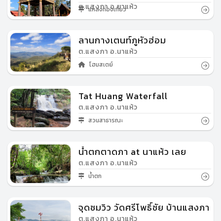
ต.แสงภา อ.นาแห้ว
แหล่งท่องเที่ยว
ลานกางเตนท์ภูหัวฮ่อม
ต.แสงภา อ.นาแห้ว
โฮมสเตย์
Tat Huang Waterfall
ต.แสงภา อ.นาแห้ว
สวนสาธารณะ
น้ำตกตาดภา at นาแห้ว เลย
ต.แสงภา อ.นาแห้ว
น้ำตก
จุดชมวิว วัดศรีโพธิ์ชัย บ้านแสงภา
ต.แสงภา อ.นาแห้ว