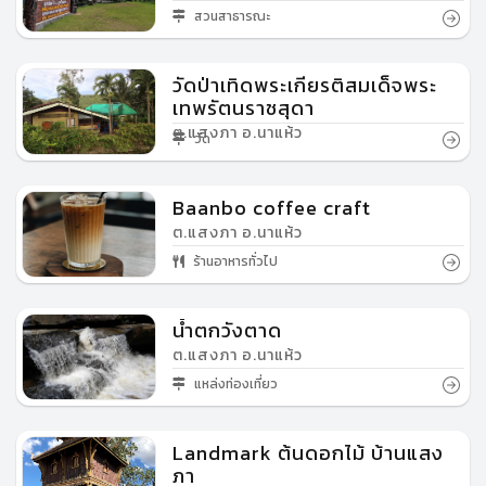
สวนสาธารณะ
วัดป่าเทิดพระเกียรติสมเด็จพระ
เทพรัตนราชสุดา
ต.แสงภา อ.นาแห้ว
วัด
Baanbo coffee craft
ต.แสงภา อ.นาแห้ว
ร้านอาหารทั่วไป
น้ำตกวังตาด
ต.แสงภา อ.นาแห้ว
แหล่งท่องเที่ยว
Landmark ต้นดอกไม้ บ้านแสง
ภา