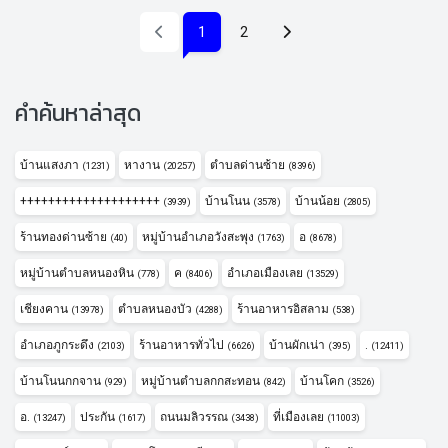
(current)
1
2
คำค้นหาล่าสุด
บ้านแสงภา
หางาน
ตำบลด่านซ้าย
(1231)
(20257)
(8396)
++++++++++++++++++++
บ้านโนน
บ้านน้อย
(3939)
(3578)
(2805)
ร้านทองด่านซ้าย
หมู่บ้านอำเภอวังสะพุง
อ
(40)
(1763)
(8678)
หมู่บ้านตำบลหนองหิน
ค
อำเภอเมืองเลย
(778)
(8406)
(13529)
เชียงคาน
ตำบลหนองบัว
ร้านอาหารอิสลาม
(13978)
(4288)
(538)
อำเภอภูกระดึง
ร้านอาหารทั่วไป
บ้านผักเน่า
.
(2103)
(6626)
(395)
(12411)
บ้านโนนกกจาน
หมู่บ้านตำบลกกสะทอน
บ้านโคก
(929)
(842)
(3526)
อ.
ประกัน
ถนนมลิวรรณ
ที่เมืองเลย
(13247)
(1617)
(3438)
(11003)