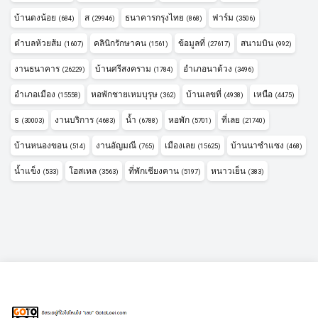
บ้านดงน้อย
ส
ธนาคารกรุงไทย
ฟาร์ม
(684)
(29946)
(868)
(3506)
ตำบลห้วยส้ม
คลินิกรักษาคน
ข้อมูลที่
สนามบิน
(1607)
(1561)
(27617)
(992)
งานธนาคาร
บ้านศรีสงคราม
อำเภอนาด้วง
(26229)
(1784)
(3496)
อำเภอเมือง
หอพักชายเหมบุรุษ
บ้านเลขที่
เหนือ
(15558)
(362)
(4938)
(4475)
s
งานบริการ
น้ำ
หอพัก
ที่เลย
(30003)
(4683)
(6788)
(5701)
(21740)
บ้านหนองขอน
งานอัญมณี
เมืองเลย
บ้านนาซำแซง
(514)
(765)
(15625)
(468)
น้ำแข็ง
โฮสเทล
ที่พักเชียงคาน
หนาวเย็น
(533)
(3563)
(5197)
(383)