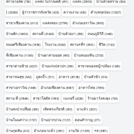
สกายวอล์ค
แหล่ง โบราณคดี
แหล่ง
บ้านห้วยทราย
(730)
(491)
(25953)
(504)
)
ผู้ว่าราชการจังหวัด
ความงาม
ตำบลกุดป่อง
(32345)
(423)
(420)
(13327)
สาขาเชียงคาน
แหล่งท่อง
อำเภอเอราวัณ
(6113)
(27798)
(3955)
บ้านพัก
สถานที่
บ้านห้วยงา
ถนนภูมิวิถี
(14003)
(31645)
(398)
(1448)
ถนนศรีเชียงคาน
โรงงาน
สถาน+ที่+
ชีวิต
(1838)
(9244)
(5941)
(1142)
ที่เชียงคาน
บ้านผาสามยอด
บ้านหนองหิน
(11365)
(985)
(2733)
สาขาด่านซ้าย
บ้านแก่งปลาปก
สาขาหนองหญ้าปล้อง
(4227)
(359)
(1349)
สาธารณสุข
ภูคกงิ้ว
อาหาร
บ้านหัวขัว
(542)
(511)
(20138)
(516)
สาขาเอราวัณ
อำเภอเชียงคาน
อาหารไทย
(1468)
(8687)
(7596)
สถาน ที่
สาขาโลตัส
เบเกอรี่
ร้านยาวังสะพุง
(27848)
(1983)
(4228)
(765)
บ้านสงป่าเปลือย
เทิดพระเกียรติ
นาแห้ว
(300)
(305)
(2021)
บ้านโนนสว่าง
บ้านปากปวน
ดอนสำราญ
(1737)
(1127)
(271)
บ้านกุดลัน
อำเภอนาแห้ว
งานวัด
+ส
(412)
(2391)
(11335)
(5381)