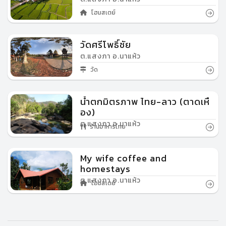
โฮมสเตย์
วัดศรีโพธิ์ชัย
ต.แสงภา อ.นาแห้ว
วัด
น้ำตกมิตรภาพ ไทย-ลาว (ตาดเหื
อง)
ต.แสงภา อ.นาแห้ว
ร้านอาหารไทย
My wife coffee and
homestays
ต.แสงภา อ.นาแห้ว
โฮมสเตย์