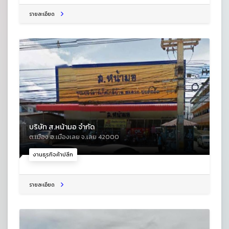
รายละเอียด
บริษัท ส.หน้ามอ จำกัด
ต.เมือง อ.เมืองเลย จ.เลย 42000
งานธุรกิจค้าปลีก
รายละเอียด