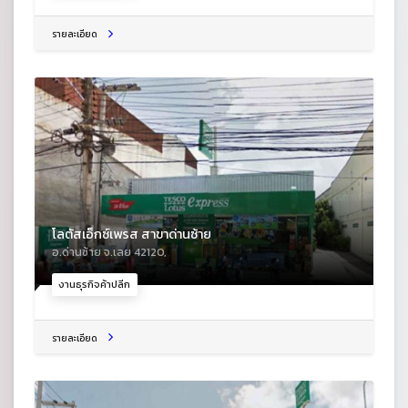
รายละเอียด
โลตัสเอ็กซ์เพรส สาขาด่านซ้าย
อ.ด่านซ้าย จ.เลย 42120,
งานธุรกิจค้าปลีก
รายละเอียด