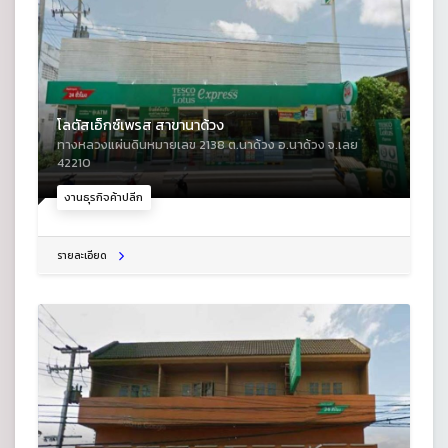
โลตัสเอ็กซ์เพรส สาขานาด้วง
ทางหลวงแผ่นดินหมายเลข 2138 ต.นาด้วง อ.นาด้วง จ.เลย
42210
งานธุรกิจค้าปลีก
รายละเอียด