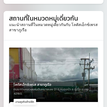
สถานที่ในหมวดหมู่เดี่ยวกัน
แนะนำสถานที่ในหมวดหมู่เดี่ยวกันกับ โลตัสเอ็กซ์เพรส
สาขาภูเรือ
โลตัสเอ็กซ์เพรส สาขาภูเรือ
ถนน ทางหลวงแผ่นดินหมายเลข 21 ต.หนองบัว อ.ภูเรือ จ.เลย
42160,
งานธุรกิจค้าปลีก