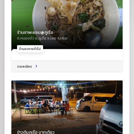
ร้านชาพะยอม@ภูเรือ
ต.หนองบัว อ.ภูเรือ จ.เลย 42160
ร้านอาหารทั่วไป
รายละเอียด
ข้าวต้มภูเรือ บาทเดียว