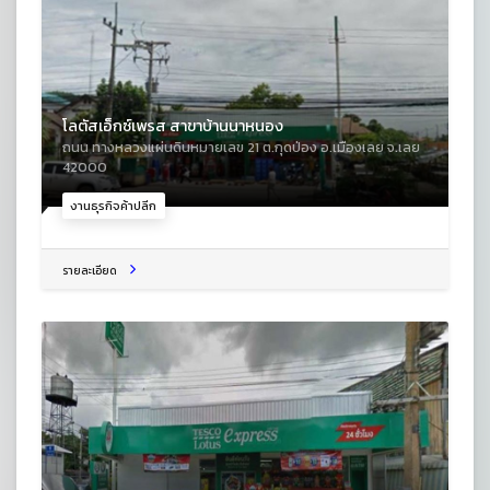
โลตัสเอ็กซ์เพรส สาขาบ้านนาหนอง
ถนน ทางหลวงแผ่นดินหมายเลข 21 ต.กุดป่อง อ.เมืองเลย จ.เลย
42000
งานธุรกิจค้าปลีก
รายละเอียด