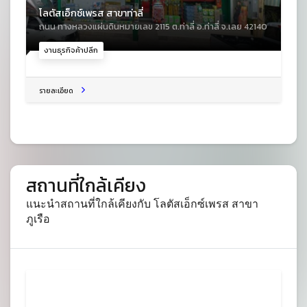
โลตัสเอ็กซ์เพรส สาขาท่าลี่
ถนน ทางหลวงแผ่นดินหมายเลข 2115 ต.ท่าลี่ อ.ท่าลี่ จ.เลย 42140
งานธุรกิจค้าปลีก
รายละเอียด
สถานที่ใกล้เคียง
แนะนำสถานที่ใกล้เคียงกับ โลตัสเอ็กซ์เพรส สาขา
ภูเรือ