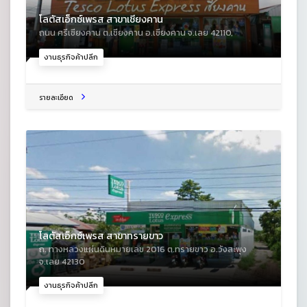
โลตัสเอ็กซ์เพรส สาขาเชียงคาน
ถนน ศรีเชียงคาน ต.เชียงคาน อ.เชียงคาน จ.เลย 42110,
งานธุรกิจค้าปลีก
รายละเอียด
โลตัสเอ็กซ์เพรส สาขาทรายขาว
ถ. ทางหลวงแผ่นดินหมายเลข 2016 ต.ทรายขาว อ.วังสะพุง
จ.เลย 42130
งานธุรกิจค้าปลีก