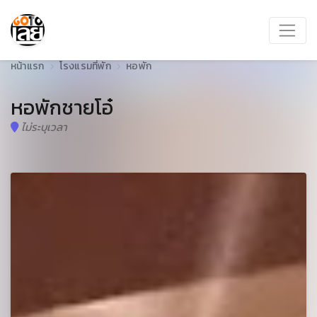
หน้าแรก
โรงแรมที่พัก
หอพัก
หอพักชายโอ๋
ไม่ระบุเวลา