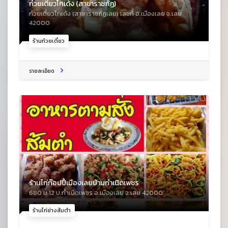
ก๋วยเตี๋ยวโกเด้ง (สาขาราชภัฏ)
ก๋วยเตี๋ยวโกเด้ง (สาขาราชภัฏเลย) เลขที่ อ.เมืองเลย จ.เลย
42000
ร้านก๋วยเตี๋ยว
รายละเอียด
ร้านไก่ก๊อปปี้เมืองเลยบ้านกำเนิดเพชร
680 ม.12 บ.กำเนิดเพชร อ.เมืองเลย จ.เลย 42000
ร้านไก่ย่างส้มตำ