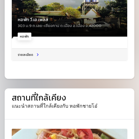
หอพัก วี.เอ.เพลส
303 ม.9 ถ.เลย-เชียงคาน ต.เมือง อ.เมือง จ.42000
หอพัก
รายละเอียด
สถานที่ใกล้เคียง
แนะนำสถานที่ใกล้เคียงกับ หอพักชายโอ๋