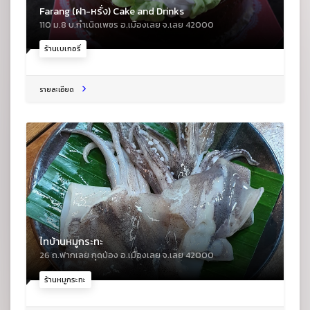
Farang (ฝา-หรั่ง) Cake and Drinks
110 ม.8 บ.กำเนิดเพชร อ.เมืองเลย จ.เลย 42000
ร้านเบเกอรี่
รายละเอียด
ไทบ้านหมูกระทะ
26 ถ.ฟากเลย กุดป่อง อ.เมืองเลย จ.เลย 42000
ร้านหมูกระทะ