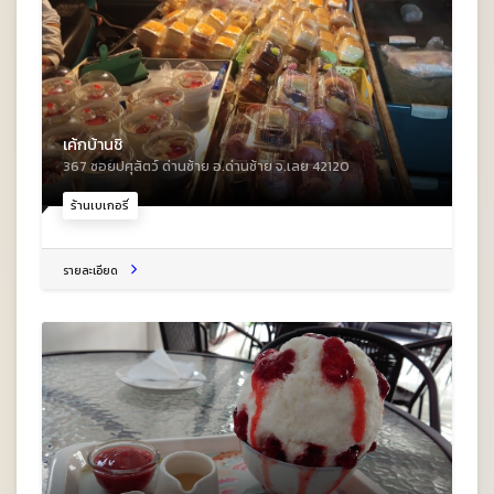
เค้กบ้านชิ
367 ซอยปศุสัตว์ ด่านซ้าย อ.ด่านซ้าย จ.เลย 42120
ร้านเบเกอรี่
รายละเอียด