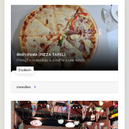
พิซซ่า ตาเฟล (PIZZA TAFEL)
175หมู่7 บ.หนองสนุ่น อ.ด่านซ้าย จ.เลย 42120
ร้านพิซซ่า
รายละเอียด