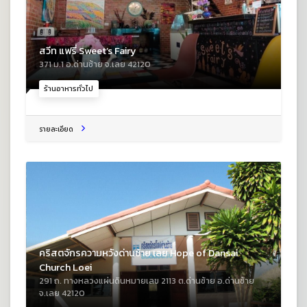
สวีท แฟรี่ Sweet’s Fairy
371 ม.1 อ.ด่านซ้าย จ.เลย 42120
ร้านอาหารทั่วไป
รายละเอียด
คริสตจักรความหวังด่านซ้าย เลย Hope of Dansai
Church Loei
291 ถ. ทางหลวงแผ่นดินหมายเลข 2113 ต.ด่านซ้าย อ.ด่านซ้าย
จ.เลย 42120