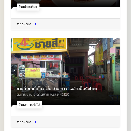
ร้านก๋วยเตี๋ยว
รายละเอียด
ชายสี่บะหมี่เกี๊ยว-อั๋น บ้านเก่า ตรงข้ามปั๊มCaltex
ต.ด่านซ้าย อ.ด่านซ้าย จ.เลย 42120
ร้านอาหารทั่วไป
รายละเอียด