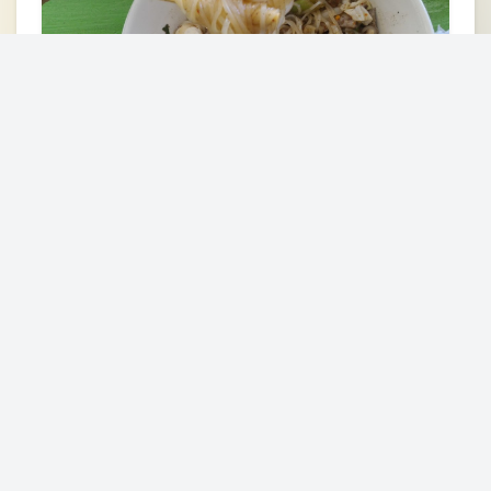
ร้านชาพะยอม@ภูเรือ
ต.หนองบัว อ.ภูเรือ จ.เลย 42160
ร้านอาหารทั่วไป
รายละเอียด
ข้าวต้มภูเรือ บาทเดียว