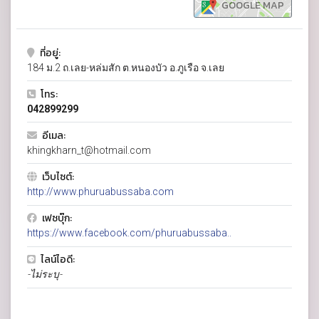
GOOGLE MAP
ที่อยู่:
184 ม.2 ถ.เลย-หล่มสัก ต.หนองบัว อ.ภูเรือ จ.เลย
โทร:
042899299
อีเมล:
khingkharn_t@hotmail.com
เว็บไซต์:
http://www.phuruabussaba.com
เฟซบุ๊ก:
https://www.facebook.com/phuruabussaba..
ไลน์ไอดี:
-ไม่ระบุ-