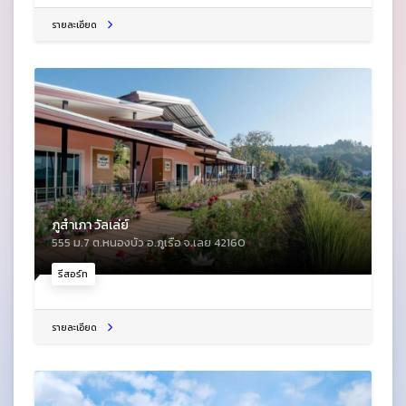
รายละเอียด
ภูสำเภา วัลเล่ย์
555 ม.7 ต.หนองบัว อ.ภูเรือ จ.เลย 42160
รีสอร์ท
รายละเอียด