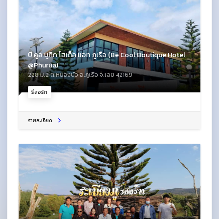
บี คูล บูทิก โฮเต็ล แอท ภูเรือ (Be Cool Boutique Hotel
@Phurua)
228 ม.2 ต.หนองบัว อ.ภูเรือ จ.เลย 42169
รีสอร์ท
รายละเอียด