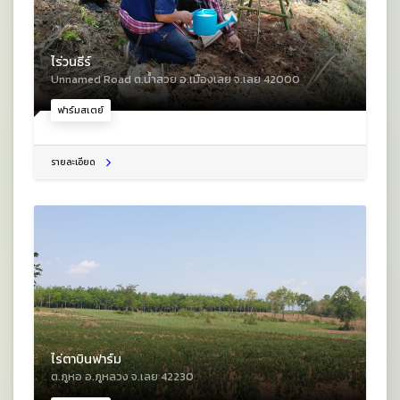
ไร่วนธีร์
Unnamed Road ต.น้ำสวย อ.เมืองเลย จ.เลย 42000
ฟาร์มสเตย์
รายละเอียด
ไร่ตาบินฟาร์ม
ต.ภูหอ อ.ภูหลวง จ.เลย 42230