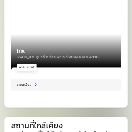
ไร่ซัน
554 หมู่11 ถ. ภูมิวิถี ต.วังสะพุง อ.วังสะพุง จ.เลย 42130
ฟาร์มสเตย์
รายละเอียด
สถานที่ใกล้เคียง