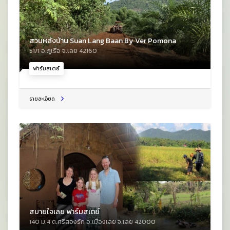
สวนหลังบ้าน Suan Lang Baan By Ver Pomona
51/1 อ.ภูเรือ จ.เลย 42160
ฟาร์มสเตย์
รายละเอียด
สบายใจเลย ฟาร์มสเตย์
140 ม.4 ต.ศรีสองรัก อ.เมืองเลย จ.เลย 42000