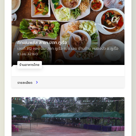
คิทเช่นพลัส สาขา ปตท.ภูเรือ
เลขที่ 312 ซอย ปั้ม ปตท ภูเรือ ถ. จ.เลย ด่านซ้าย หนองบัว อ.ภูเรือ
จ.เลย 42160
ร้านอาหารไทย
รายละเอียด