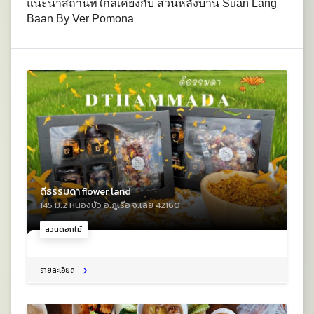
แนะนำสถานที่ใกล้เคียงกับ สวนหลังบ้าน Suan Lang
Baan By Ver Pomona
ดีธรรมดา flower land
145 ม.2 หนองบัว อ.ภูเรือ จ.เลย 42160
สวนดอกไม้
รายละเอียด