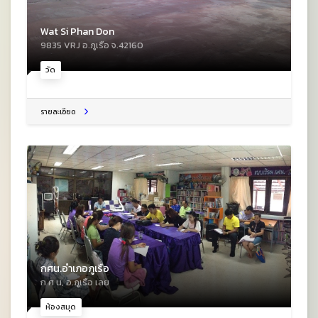
Wat Si Phan Don
9835 VRJ อ.ภูเรือ จ.42160
วัด
รายละเอียด
กศน.อำเภอภูเรือ
ก ศ น, อ.ภูเรือ เลย
ห้องสมุด