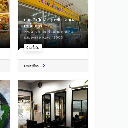
ิด
หจก.จัสมินเอ็ดดูเคชั่น แอนด์ส
เตชั่นเนอรี่
221/4-5 ถ. เลยด่านซ้าย กุดป่อง
อ.เมืองเลย จ.เลย 42000
ร้านทั่วไป
รายละเอียด