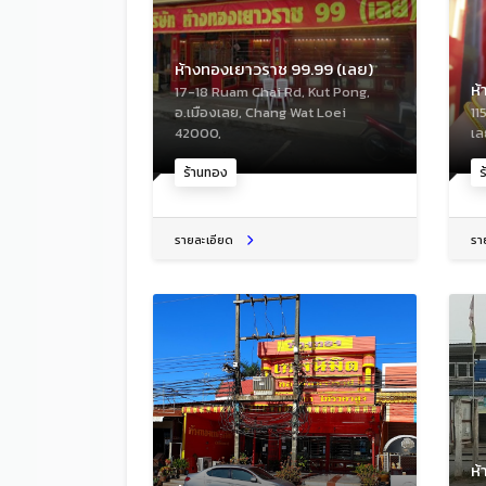
ห้างทองเยาวราช 99.99 (เลย)
ห
17-18 Ruam Chai Rd, Kut Pong,
อ.เมืองเลย, Chang Wat Loei
11
42000,
เ
ร้านทอง
ร
รายละเอียด
รา
ห