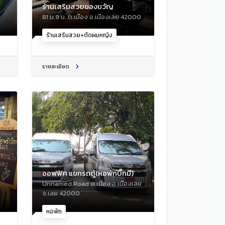
ร้านเสริมสวยของขวัญ
81 ม.9 บ. ต.เมือง อ.เมืองเลย 42000
ร้านเสริมสวย+ตัดผมหญิง
รายละเอียด
ออฟฟิศ แขกรถตู้(หอพักบิ๊กมี)
Unnamed Road ต.เมือง อ.เมืองเลย
จ.เลย 42000
หอพัก