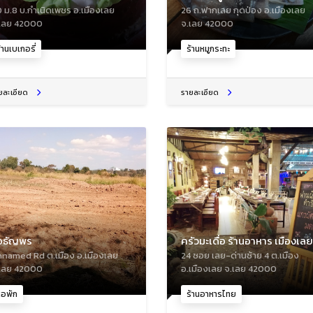
0 ม.8 บ.กำเนิดเพชร อ.เมืองเลย
26 ถ.ฟากเลย กุดป่อง อ.เมืองเลย
เลย 42000
จ.เลย 42000
้านเบเกอรี่
ร้านหมูกระทะ
ยละเอียด
รายละเอียด
อธัญพร
ครัวมะเดื่อ ร้านอาหาร เมืองเลย
named Rd ต.เมือง อ.เมืองเลย
24 ซอย เลย-ด่านซ้าย 4 ต.เมือง
เลย 42000
อ.เมืองเลย จ.เลย 42000
หอพัก
ร้านอาหารไทย