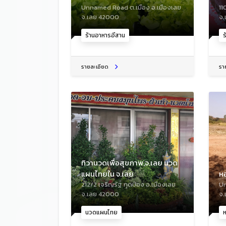
Unnamed Road ต.เมือง อ.เมืองเลย
11
จ.เลย 42000
จ.
ร้านอาหารอีสาน
ร
รายละเอียด
รา
ทิวานวดเพื่อสุขภาพ จ.เลย นวด
แผนไทยใน จ.เลย
ห
212/2 เจริญรัฐ กุดป่อง อ.เมืองเลย
Un
จ.เลย 42000
จ.
นวดแผนไทย