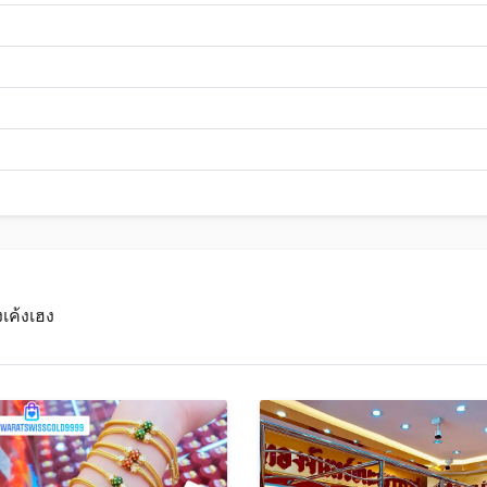
งเค้งเฮง