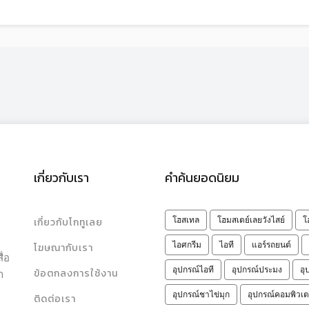
เกี่ยวกับเรา
คำค้นยอดนิยม
เกี่ยวกับโกทูเลย
โฮสเทล
โฮมสเตย์เลยวังไสย์
โ
ไอศกรีม
ไอที
แอร์รถยนต์
โฆษณากับเรา
ื่อ
อุปกรณ์ไอที
อุปกรณ์ประมง
อุ
ข้อตกลงการใช้งาน
า
ด
อุปกรณ์ชาไข่มุก
อุปกรณ์คอมพิวเต
ติดต่อเรา