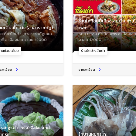
ร้านไก่ก๊อปปี้เมืองเลยบ้านกำเน
วยเตี๋ยวโกเด้ง (สาขาราชภัฏ)
เพชร
วยเตี๋ยวโกเด้ง (สาขาราชภัฏเลย)
680 ม.12 บ.กำเนิดเพชร อ.เมืองเลย
ขที่ อ.เมืองเลย จ.เลย 42000
จ.เลย 42000
้านก๋วยเตี๋ยว
ร้านไก่ย่างส้มตำ
ยละเอียด
รายละเอียด
rang (ฝา-หรั่ง) Cake and
rinks
ไทบ้านหมูกระทะ