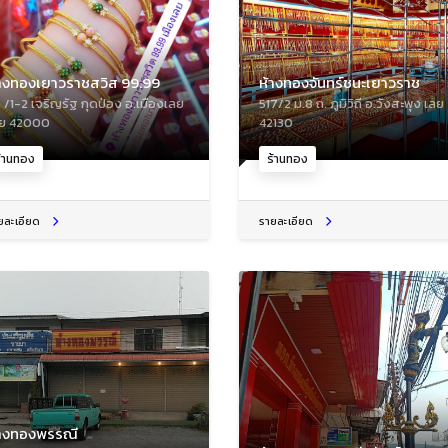
้างทองเยาวราชสวิส 99.99
ห้างทองจันทร์ชนะเยาวราช
5 /1-2 เจริญรัฐ กุดป่อง อ.เมืองเลย
517/2 ม.8 ถ. ภูมิวิถี อ.วังสะพุง เลย
ลย 42000
42130
้านทอง
ร้านทอง
ยละเอียด
รายละเอียด
้างทองพรรณี