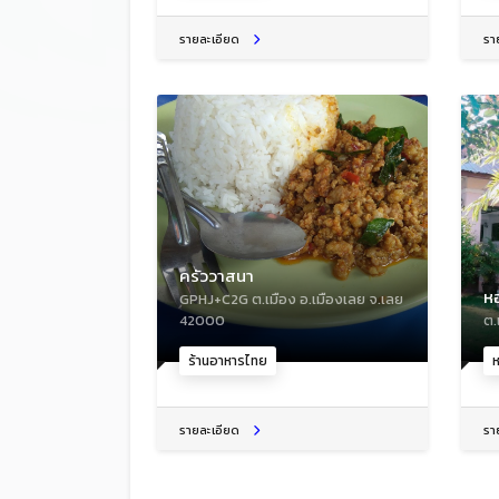
รายละเอียด
รา
ครัววาสนา
ห
GPHJ+C2G ต.เมือง อ.เมืองเลย จ.เลย
42000
ต.
ร้านอาหารไทย
รายละเอียด
รา