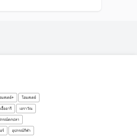
ฮมสเตย์+
โฮมสเตย์
เอื้ออารี
เอราวัณ
ปกรณ์ตกปลา
อร์
อุปกรณ์กีฬา