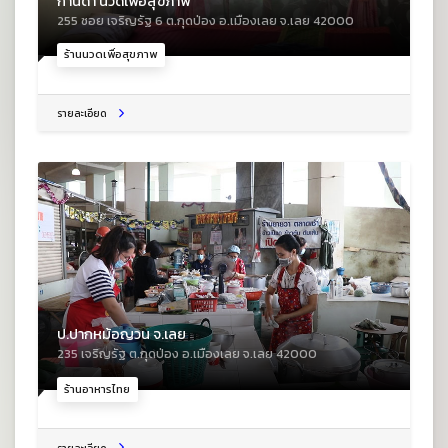
กานดา นวดเพื่อสุขภาพ
255 ซอย เจริญรัฐ 6 ต.กุดป่อง อ.เมืองเลย จ.เลย 42000
ร้านนวดเพื่อสุขภาพ
รายละเอียด
ป.ปากหม้อญวน จ.เลย
235 เจริญรัฐ ต.กุดป่อง อ.เมืองเลย จ.เลย 42000
ร้านอาหารไทย
รายละเอียด