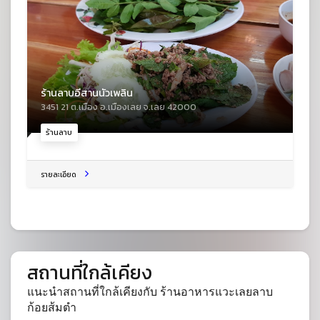
ร้านลาบอีสานนัวเพลิน
3451 21 ต.เมือง อ.เมืองเลย จ.เลย 42000
ร้านลาบ
รายละเอียด
สถานที่ใกล้เคียง
แนะนำสถานที่ใกล้เคียงกับ ร้านอาหารแวะเลยลาบ
ก้อยส้มตำ