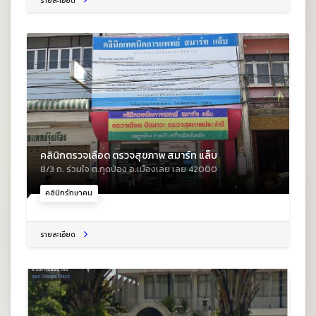
คลินิกตรวจเลือด ตรวจสุขภาพ สมาร์ท แล็บ
8/3 ถ. ร่วมใจ ต.กุดป่อง อ.เมืองเลย เลย 42000
คลินิกรักษาคน
รายละเอียด