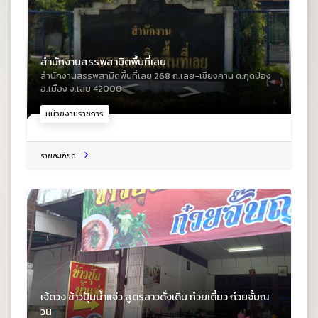
สำนักงานสรรพสามิตพื้นที่เลย
สำนักงานสรรพสามิตพื้นที่เลย 268 ถ.เลย-เชียงคาน ต.กุดป่อง
อ.เมือง จ.เลย 42000
หน่วยงานราชการ
รายละเอียด
เจ้ดวง ข้าวปุ้นน้ำแจ่ว สูตรลาวดั่งเดิม ก๋วยเตี๋ยว ก๋วยจั๋บณ
วน