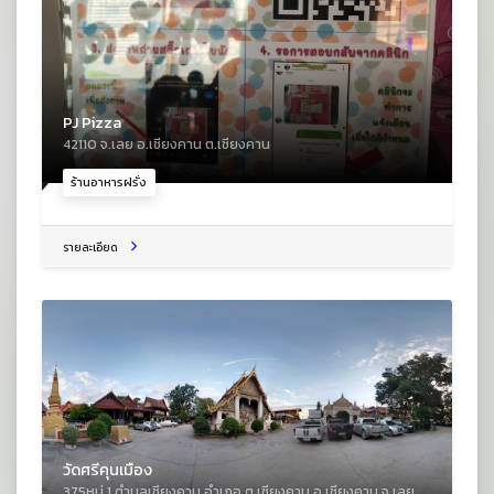
PJ Pizza
42110 จ.เลย อ.เชียงคาน ต.เชียงคาน
ร้านอาหารฝรั่ง
รายละเอียด
วัดศรีคุนเมือง
375หมู่ 1 ตําบลเชียงคาน อําเภอ ต.เชียงคาน อ.เชียงคาน จ.เลย