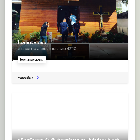
โบสถ์คริสเตียน
ต.เชียงคาน อ.เชียงคาน จ.เลย 42110
โบสถ์,คริสตจักร
รายละเอียด