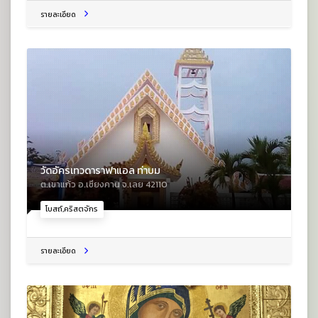
รายละเอียด
วัดอัครเทวดาราฟาแอล ท่าบม
ต.เขาแก้ว อ.เชียงคาน จ.เลย 42110
โบสถ์,คริสตจักร
รายละเอียด