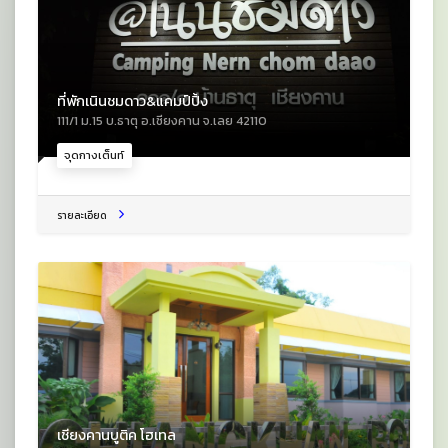
ที่พักเนินชมดาว&แคมป์ปิ้ง
111/1 ม.15 บ.ธาตุ อ.เชียงคาน จ.เลย 42110
จุดกางเต็นท์
รายละเอียด
เชียงคานบูติค โฮเทล