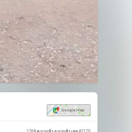
ขยาย
Google Map
1268 ต.นาแห้ว อ.นาแห้ว เลย 42170