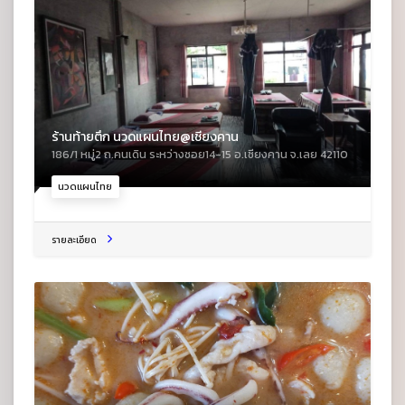
ร้านท้ายตึก นวดแผนไทย@เชียงคาน
186/1 หมู่2 ถ.คนเดิน ระหว่างซอย14-15 อ.เชียงคาน จ.เลย 42110
นวดแผนไทย
รายละเอียด