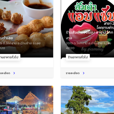
ร้านส้มตำแอบแซ่บ สาขา2 โคก
ัานตำเลย
งาม
9 ต.โคกงาม อ.ด่านซ้าย จ.เลย
2013 ต.โคกงาม อ.ด่านซ้าย จ.เลย
120
42120
้านอาหารทั่วไป
ร้านอาหารทั่วไป
ยละเอียด
รายละเอียด