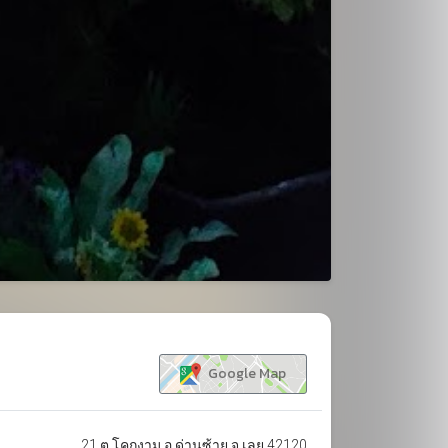
ขยาย
Google Map
21 ต.โคกงาม อ.ด่านซ้าย จ.เลย 42120