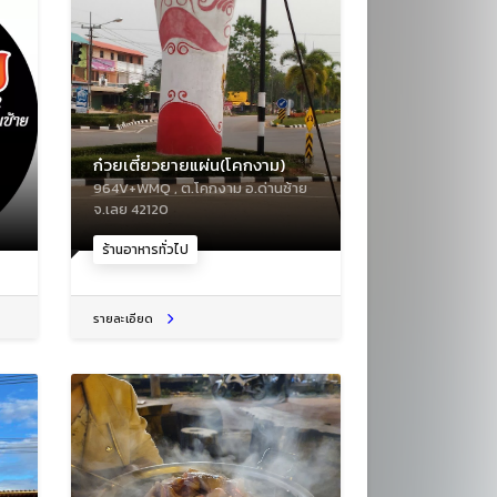
ก๋วยเตี๋ยวยายแผ่น(โคกงาม)
964V+WMQ , ต.โคกงาม อ.ด่านซ้าย
จ.เลย 42120
ร้านอาหารทั่วไป
รายละเอียด