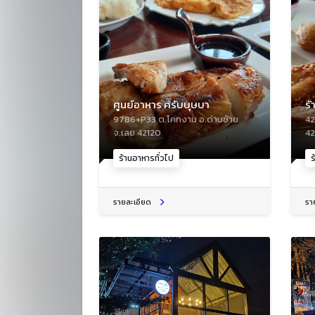
ศูนย์อาหาร ครับบุษบา
ร
9786+P33 ต.โคกงาม อ.ด่านซ้าย
42
จ.เลย 42120
42
ร้านอาหารทั่วไป
ร
รายละเอียด
รา