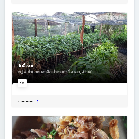
วัดงิ้วงาม
หมู่ 4, ตําบลหนองผือ อําเภอท่าลี่ จ.เลย, 42140
วัด
รายละเอียด