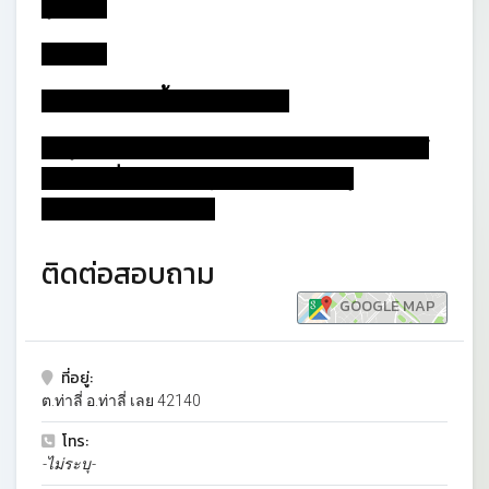
ภูผาแง่ม
แก่งโตน
สะพานข้ามแม่น้ำเหือง ไทย-ลาว
ข้อมูลจาก :http://www.thaiticketmajor.com/
ข่าวท่องเที่ยว/พระธาตุสัจจะ-ณ-วัดลาดปู่
ทรงธรรม-1697.html
ติดต่อสอบถาม
GOOGLE MAP
ที่อยู่:
ต.ท่าลี่ อ.ท่าลี่ เลย 42140
โทร:
-ไม่ระบุ-