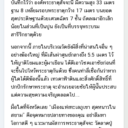
บันทึกไว้ว่า องค์พระธาตุสัจจะนี้ มีความสูง 33 เมตร
ฐาน 8 เหลี่ยมรอบพระธาตุกว้าง 17 เมตร บนยอด
สุดประดิษฐานด้วยเศวตฉัตร 7 ชั้น ถัดลงมาอีกเล็ก
น้อยในส่วนที่เป็นปูน ยังเป็นที่บรรจุพระบรม
สารีริกธาตุด้วย
นอกจากนี้ ภายในบริเวณวัดยังมีสิ่งที่น่าสนใจอื่น ๆ
อย่างฆ้องใหญ่ ที่มีเส้นผ่าศูนย์กลางถึง 5.5 เมตร ไว้
ให้ญาติโยมและผู้มาเยือน ได้ตีเอาโชคเอาชัยก่อนที่
จะขึ้นไปไหว้พระธาตุกันด้วย ซึ่งคนท่าลี่เชื่อกันว่าหาก
ผู้ใดได้ตีฆ้องนี้แล้ว เทวดาฟ้าดินและสิ่งศักดิ์สิทธิ์ที่
ปกปักรักษาพระธาตุ จะอำนวยอวยชัยให้ผู้นั้นประสบ
แต่ความสุขความเจริญตลอดไป….
มื่อใดที่จังหวัดเลย “เมืองแห่งทะเลภูเขา สุดหนาวใน
สยาม” คือจุดหมายปลายทางของคุณ อย่าลืมหา
โอกาสดี ๆ แวะมานมัสการพระธาตุสัจจะ วัดลาดปู่