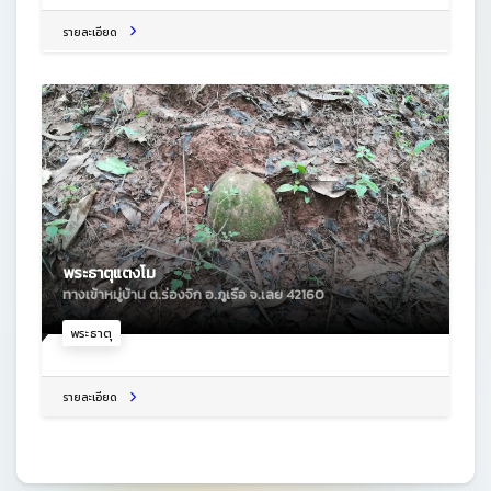
รายละเอียด
พระธาตุแตงโม
ทางเข้าหมู่บ้าน ต.ร่องจิก อ.ภูเรือ จ.เลย 42160
พระธาตุ
รายละเอียด