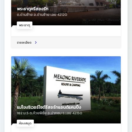
พระธาตุศรีสองรัก
ต.ด่านซ้าย อ.ด่านซ้าย เลย 42120
พระธาตุ
รายละเอียด
แม่โขงริเวอร์ไซด์รีสอร์ทแอนด์แคมปิ้ง
182 ม.5 ต.ห้วยพิชัย อ.ปากชม จ.เลย 42150
ห้องสมุด