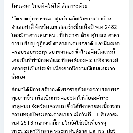
โค่นลงมาในอดีตให้ได้ สักการะด้วย
“วัดลาดปู่ทรงธรรม” ศูนย์รวมจิตใจของชาวบ้าน
อำเภอท่าลี่ จังหวัดเลย ก่อสร้างขึ้นเมื่อปี พ.ศ.2482
โดยมีอาคารเสนาสนะ ที่ประกอบด้วย อุโบสถ ศาลา
การเปรียญ กุฏิสงฆ์ ศาลาอเนกประสงค์ และมีมณฑป
ครอบรอยพระพุทธบาทจำลอง ซึ่งในอดีตวัดแห่งนี้
เคยเป็นที่พำนักสงฆ์และที่ธุดงค์ของพระเกจิอาจารย์
หลายรูปเป็นประจำ เนื่องจากมีความเงียบสงบมาก
นั่นเอง
ต่อมาได้มีการสร้างองค์พระธาตุสัจจะครอบรอยพระ
พุธบาทขึ้น เพื่อเป็นการต่อชะตาให้กับองค์พระ
ธาตุพนม จังหวัดนครพนม ซึ่งได้พังทลายลงเนื่องจาก
ความทรุดโทรมตามกาลเวลา เมื่อวันที่ 11 สิงหาคม
พ.ศ.2518 นอกจากนี้ภายในยังใช้เป็นที่บรรจุ
พระบรมสารีริกธาตุ พระอรหันต์ธาตุ และพระปถวี