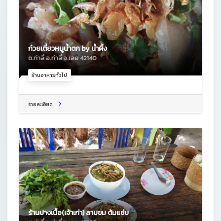
ก๋วยเตี๋ยวหมูน้ำตก by น้ำผึ้ง
ต.ท่าลี่ อ.ท่าลี่ จ.เลย 42140
ร้านอาหารทั่วไป
รายละเอียด
ร้านปางเนื้อ(เจ้าเก่า) ลาบขม ต้มแซ่บ