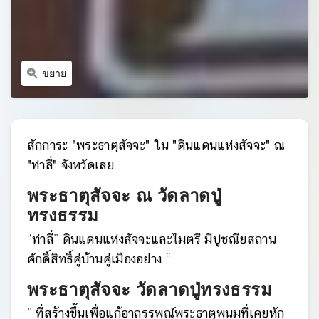
ขยาย
สักการะ "พระธาตุสัจจะ" ใน "ดินแดนแห่งสัจจะ" ณ
"ท่าลี่" จังหวัดเลย
พระธาตุสัจจะ ณ วัดลาดปู่
ทรงธรรม
“ท่าลี่” ดินแดนแห่งสัจจะและไมตรี มีปูชณียสถาน
ศักดิ์สิทธิ์คู่บ้านคู่เมืองอย่าง “
พระธาตุสัจจะ วัดลาดปู่ทรงธรรม
” ที่สร้างขึ้นเพื่อแก้อาถรรพณ์พระธาตุพนมที่เคยหัก