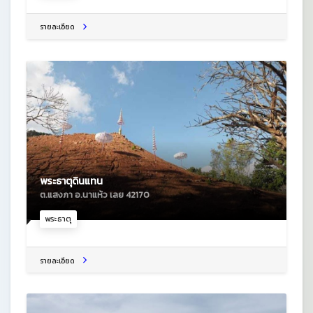
รายละเอียด
พระธาตุดินแทน
ต.แสงภา อ.นาแห้ว เลย 42170
พระธาตุ
รายละเอียด