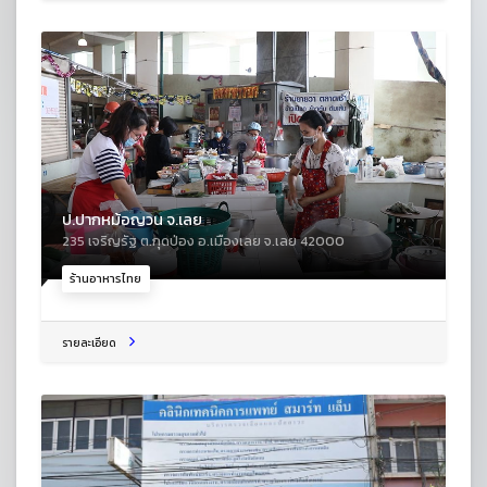
ป.ปากหม้อญวน จ.เลย
235 เจริญรัฐ ต.กุดป่อง อ.เมืองเลย จ.เลย 42000
ร้านอาหารไทย
รายละเอียด