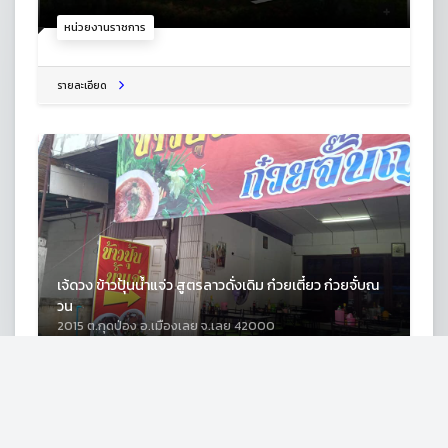
หน่วยงานราชการ
รายละเอียด
เจ้ดวง ข้าวปุ้นน้ำแจ่ว สูตรลาวดั่งเดิม ก๋วยเตี๋ยว ก๋วยจั๋บณ
วน
2015 ต.กุดป่อง อ.เมืองเลย จ.เลย 42000
ร้านก๋วยเตี๋ยว
รายละเอียด