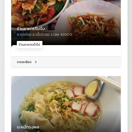
ร้านอาหารริมบึง
ต.กุดป่อง อ.เมืองเลย จ.เลย 42000
ร้านอาหารทั่วไป
รายละเอียด
บะหมี่ทรงพล