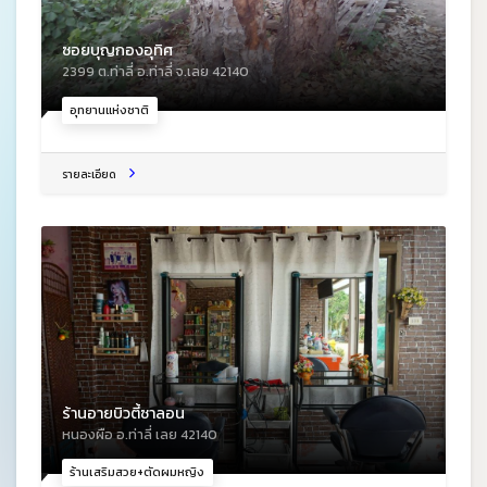
ซอยบุญกองอุทิศ
2399 ต.ท่าลี่ อ.ท่าลี่ จ.เลย 42140
อุทยานแห่งชาติ
รายละเอียด
ร้านอายบิวตี้ซาลอน
หนองผือ อ.ท่าลี่ เลย 42140
ร้านเสริมสวย+ตัดผมหญิง