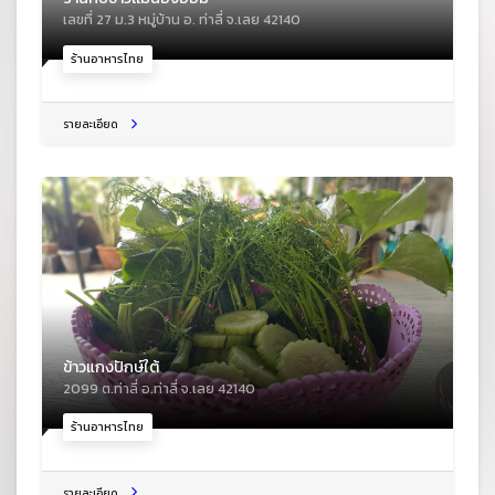
เลขที่ 27 ม.3 หมู่บ้าน อ. ท่าลี่ จ.เลย 42140
ร้านอาหารไทย
รายละเอียด
ข้าวแกงปักษ์ใต้
2099 ต.ท่าลี่ อ.ท่าลี่ จ.เลย 42140
ร้านอาหารไทย
รายละเอียด