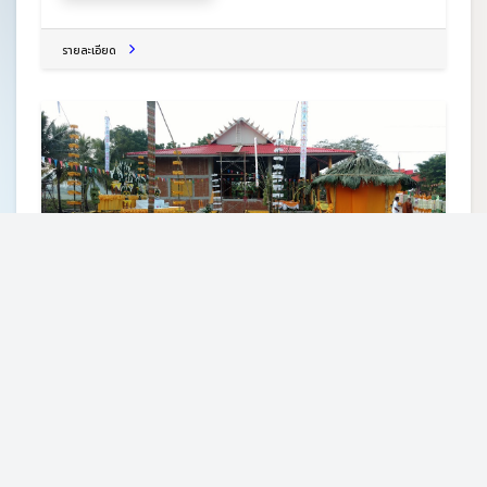
รายละเอียด
พระธาตุอุโมงค์
ต.ท่าลี่ อ.ท่าลี่ จ.เลย 42140
พระธาตุ
รายละเอียด