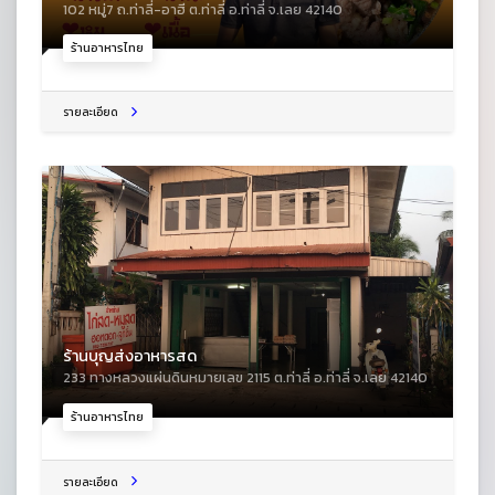
102 หมู่7 ถ.ท่าลี่-อาฮี ต.ท่าลี่ อ.ท่าลี่ จ.เลย 42140
ร้านอาหารไทย
รายละเอียด
ร้านบุญส่งอาหารสด
233 ทางหลวงแผ่นดินหมายเลข 2115 ต.ท่าลี่ อ.ท่าลี่ จ.เลย 42140
ร้านอาหารไทย
รายละเอียด