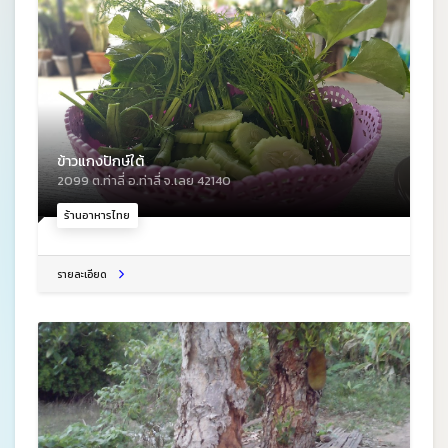
ข้าวแกงปักษ์ใต้
2099 ต.ท่าลี่ อ.ท่าลี่ จ.เลย 42140
ร้านอาหารไทย
รายละเอียด