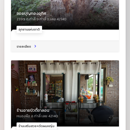
ซอยบุญกองอุทิศ
2399 ต.ท่าลี่ อ.ท่าลี่ จ.เลย 42140
อุทยานแห่งชาติ
รายละเอียด
ร้านอายบิวตี้ซาลอน
หนองผือ อ.ท่าลี่ เลย 42140
ร้านเสริมสวย+ตัดผมหญิง