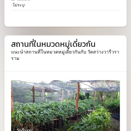
-ไม่ระบุ-
สถานที่ในหมวดหมู่เดี่ยวกัน
แนะนำสถานที่ในหมวดหมู่เดี่ยวกันกับ วัดสว่างวารีวรา
ราม
วัดงิ้วงาม