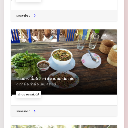
รายละเอียด
ร้านปางเนื้อ(เจ้าเก่า) ลาบขม ต้มแซ่บ
ต.ท่าลี่ อ.ท่าลี่ จ.เลย 42140
ร้านอาหารทั่วไป
รายละเอียด