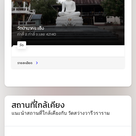
วัดป่านากระเซ็ง
ท่าลี่ อ.ท่าลี่ จ.เลย 42140
วัด
รายละเอียด
สถานที่ใกล้เคียง
แนะนำสถานที่ใกล้เคียงกับ วัดสว่างวารีวราราม