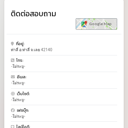
ติดต่อสอบถาม
Google Map
ที่อยู่:
ท่าลี่ อ.ท่าลี่ จ.เลย 42140
โทร:
-ไม่ระบุ-
อีเมล:
-ไม่ระบุ-
เว็บไซต์:
-ไม่ระบุ-
เฟซบุ๊ก:
-ไม่ระบุ-
ไลน์ไอดี: