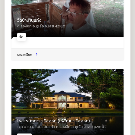
วัดป่าบ้านแก่ง
ต.ร่องจิก อ.ภูเรือ จ.เลย 42160
วัด
รายละเอียด
โรงแรมภูดารา รีสอร์ท (ไร่สัณยา รีสอร์ท)
178 ม.10 บ.โนนแสนแก้ว ต.ร่องจิก อ.ภูเรือ จ.เลย 42160