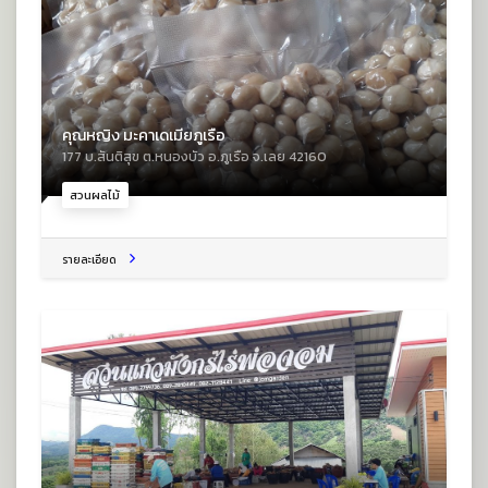
คุณหญิง มะคาเดเมียภูเรือ
177 บ.สันติสุข ต.หนองบัว อ.ภูเรือ จ.เลย 42160
สวนผลไม้
รายละเอียด