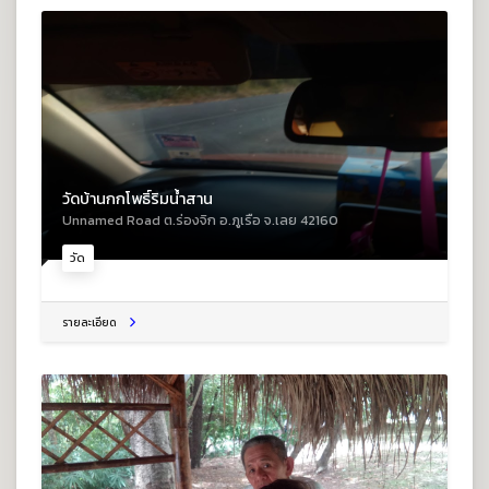
วัดบ้านกกโพธิ์ริมน้ำสาน
Unnamed Road ต.ร่องจิก อ.ภูเรือ จ.เลย 42160
วัด
รายละเอียด