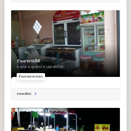
ร้านอาหารซีพี
ต.ภูหอ อ.ภูหลวง จ.เลย 42230
ร้านขายอาหารสด
รายละเอียด