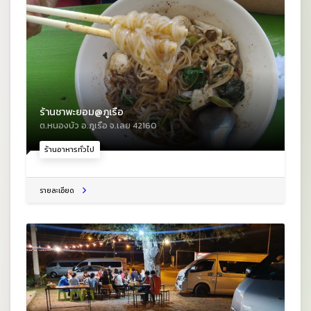
ร้านชาพะยอม@ภูเรือ
ต.หนองบัว อ.ภูเรือ จ.เลย 42160
ร้านอาหารทั่วไป
รายละเอียด