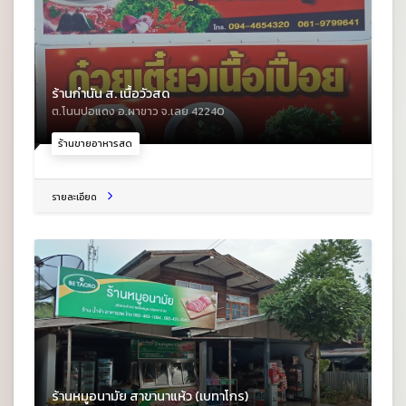
ร้านกำนัน ส. เนื้อวัวสด
ต.โนนปอแดง อ.ผาขาว จ.เลย 42240
ร้านขายอาหารสด
รายละเอียด
ร้านหมูอนามัย สาขานาแห้ว (เบทาโกร)