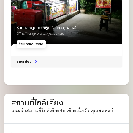
ร้าน เลยดูบอง ซีฟู้ด (สาขา ภูหลวง)
37 ม.11 ต.ภูหอ อ อ.ภูหลวง เลย
ร้านขายอาหารสด
รายละเอียด
สถานที่ใกล้เคียง
แนะนำสถานที่ใกล้เคียงกับ เขียงเนื้อวัว คุณสมพงษ์