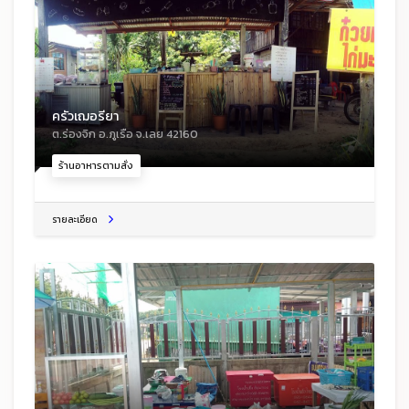
ครัวเฌอรียา
ต.ร่องจิก อ.ภูเรือ จ.เลย 42160
ร้านอาหารตามสั่ง
รายละเอียด