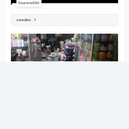
ร้านอาหารทั่วไป
รายละเอียด
เสริมสวยคุณอร ซาลอน
131 ถ. เลย-นาด้วง Na Duang, Na Duang District, Loei 42210,
ร้านเสริมสวย+ตัดผมหญิง
รายละเอียด