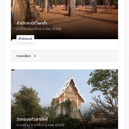
สำนักสงฆ์ถ้ำผาดำ
นาด้วง อ.นาด้วง จ.เลย 42210
สำนักสงฆ์
รายละเอียด
วัดกองแก้วสามัคคี
ต.นาด้วง อ.นาด้วง จ.เลย 42210