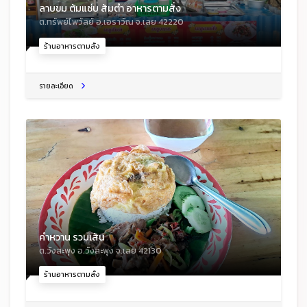
ลาบขม ต้มแซ่บ ส้มตำ อาหารตามสั่ง
ต.ทรัพย์ไพวัลย์ อ.เอราวัณ จ.เลย 42220
ร้านอาหารตามสั่ง
รายละเอียด
คำหวาน รวมเส้น
ต.วังสะพุง อ.วังสะพุง จ.เลย 42130
ร้านอาหารตามสั่ง