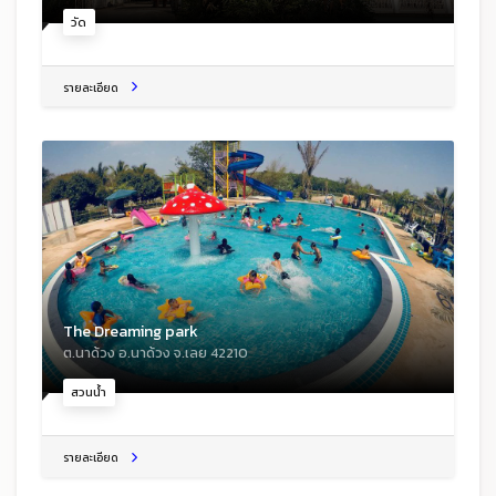
วัด
รายละเอียด
The Dreaming park
ต.นาด้วง อ.นาด้วง จ.เลย 42210
สวนน้ำ
รายละเอียด