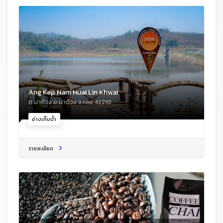
Ang Kep Nam Huai Lin Khwai
ต.นาด้วง อ.นาด้วง จ.เลย 42210
อ่างเก็บน้ำ
รายละเอียด