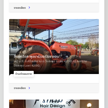
รายละเอียด
สี่แยกวังสะพุงบาร์เบอร์&ซาลอน
142 ม.11, ต.ศรีสงคราม อ.วังสะพุง จ.เลย 42130 ศรีสงคราม
วังสะพุง Loei 42130,
ร้านตัดผมชาย
รายละเอียด