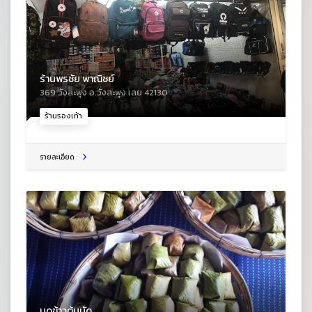
ร้านพรชัย พาณิชย์
369 วังสะพุง อ.วังสะพุง เลย 42130
ร้านรองเท้า
รายละเอียด
มดข้าวต้มมัด