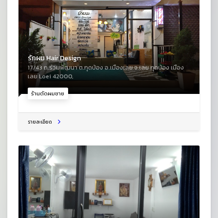
รักผม Hair Design
17/43 ถ.ร่วมพัฒนา ต.กุดป่อง อ.เมืองเลย จ.เลย กุดป่อง เมือง
เลย Loei 42000,
ร้านตัดผมชาย
รายละเอียด