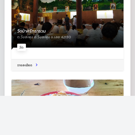
วัดป่าศรัทธารวม
ต.วังสะพุง อ.วังสะพุง จ.เลย 42130
วัด
รายละเอียด
คำหวาน รวมเส้น