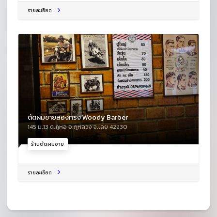
รายละเอียด
ตัดผมชายลองทรง Woody Barber
145 ม.13 ต.ภูหอ อ.ภูหลวง จ.เลย 42230
ร้านตัดผมชาย
รายละเอียด