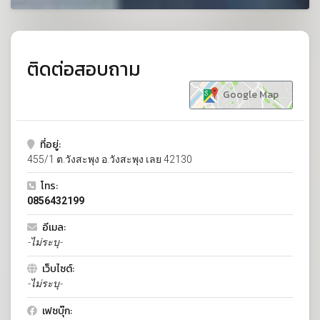
ติดต่อสอบถาม
Google Map
ที่อยู่:
455/1 ต.วังสะพุง อ.วังสะพุง เลย 42130
โทร:
0856432199
อีเมล:
-ไม่ระบุ-
เว็บไซต์:
-ไม่ระบุ-
เฟซบุ๊ก: