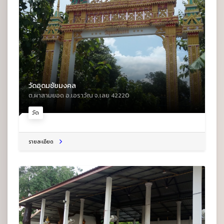
วัดอุดมชัยมงคล
ต.ผาสามยอด อ.เอราวัณ จ.เลย 42220
วัด
รายละเอียด