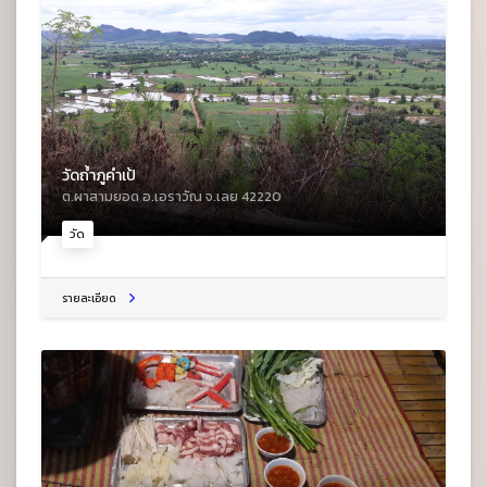
วัดถ้ำภูคำเป้
ต.ผาสามยอด อ.เอราวัณ จ.เลย 42220
วัด
รายละเอียด