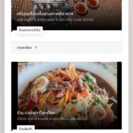
ศรีบุญเรืองเนื้อย่างเกาหลีสาขา4
246 หมู่ที่1 ต.ผาสามยอด อ.เอราวัณ จ.เลย 42220
ร้านอาหารทั่วไป
รายละเอียด
ร้าน ปาปาย่า ก๊อกก๊อก
2400 ต.ผาสามยอด อ.เอราวัณ จ.เลย 42220
ร้านส้มตำ