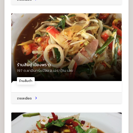
ร้านส้มตำน้องพราว
197 ต.ผาอินทร์แปลง อ.เอราวัณ เลย
ร้านส้มตำ
รายละเอียด