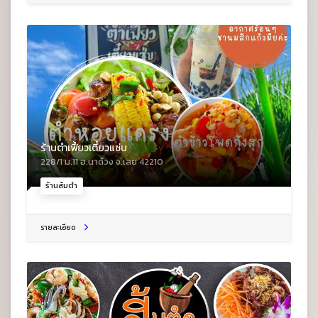
ร้านตำเฟี้ยวเตี๋ยวแซ่บ
228/1 ม.11 อ.นาด้วง จ.เลย 42210
ร้านส้มตำ
รายละเอียด