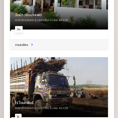
วัดป่า วชิรบรรพต
ต.ผาสามยอด อ.เอราวัณ จ.เลย 42220
วัด
รายละเอียด
ไร่ โขมะพันธ์
ต.ผาสามยอด อ.เอราวัณ จ.เลย 42220
ไร่