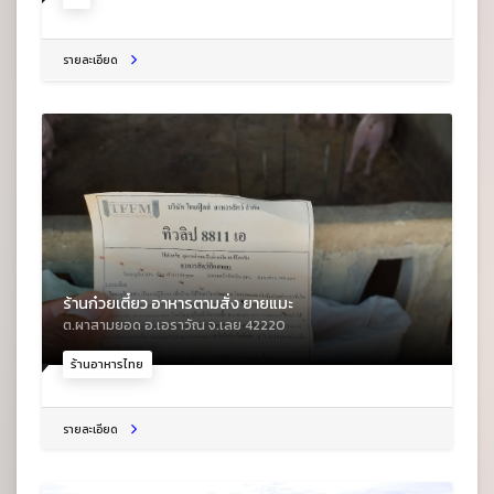
รายละเอียด
ร้านก๋วยเตี๋ยว อาหารตามสั่ง ยายแมะ
ต.ผาสามยอด อ.เอราวัณ จ.เลย 42220
ร้านอาหารไทย
รายละเอียด