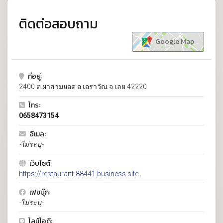
ติดต่อสอบถาม
Google Map
ที่อยู่:
2400 ต.ผาสามยอด อ.เอราวัณ จ.เลย 42220
โทร:
0658473154
อีเมล:
-ไม่ระบุ-
เว็บไซต์:
https://restaurant-88441.business.site..
เฟซบุ๊ก:
-ไม่ระบุ-
ไลน์ไอดี: