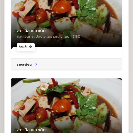
สถานีสากสะเดิด
ต.ผาอินทร์แปลง อ.เอราวัณ จ.เลย 42130
ร้านส้มตำ
รายละเอียด
สถานีสากสะเดิด