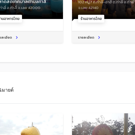
ลาดสดเทศบาลตำบลท่าลี่
102 หมู่7 ถ.ท่าลี่-อาฮี ต.ท่าลี่ อ.ท่าลี่
ท่าลี่ อ.ท่าลี่ จ.เลย 42000
จ.เลย 42140
้านอาหารไทย
ร้านอาหารไทย
ยละเอียด
รายละเอียด
&มายด์