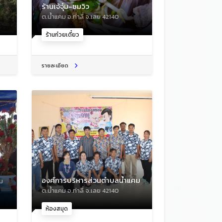
ร้านเจ้จุ๋ม-ชมวิว
ต.น้ำแคม อ.ท่าลี่ จ.เลย 42140
ร้านก๋วยเตี๋ยว
รายละเอียด
องค์การบริหารส่วนตำบลน้ำแคม
ม
ต.น้ำแคม อ.ท่าลี่ จ.เลย 42140
ห้องสมุด