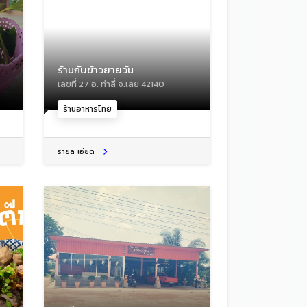
ร้านกับข้าวยายวัน
เลขที่ 27 อ. ท่าลี่ จ.เลย 42140
ร้านอาหารไทย
รายละเอียด