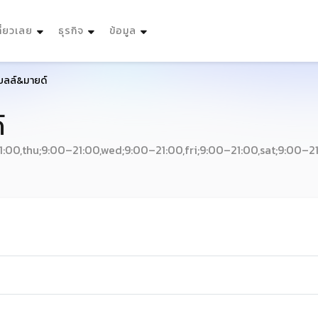
ที่ยวเลย
ธุรกิจ
ข้อมูล
เบลล์&มายด์
์
:00,thu;9:00–21:00,wed;9:00–21:00,fri;9:00–21:00,sat;9:00–2