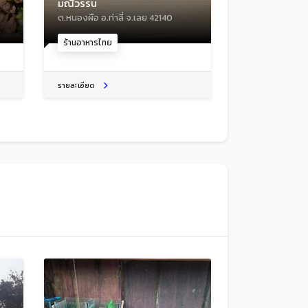
มณีวรรน
ต.หนองผือ อ.ท่าลี่ จ.เลย 42140
ร้านอาหารไทย
รายละเอียด