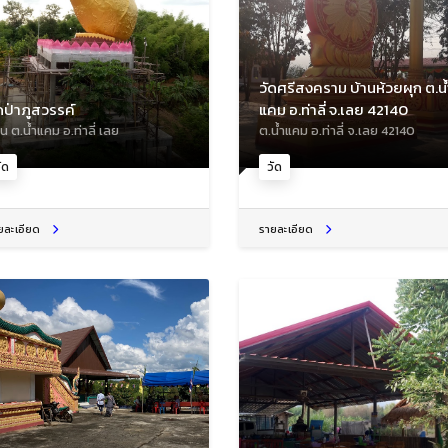
วัดศรีสงคราม บ้านห้วยผุก ต.น้
ดป่าภูสวรรค์
แคม อ.ท่าลี่ จ.เลย 42140
าน ต.น้ำแคม อ.ท่าลี่ เลย
ต.น้ำแคม อ.ท่าลี่ จ.เลย 42140
ัด
วัด
ยละเอียด
รายละเอียด