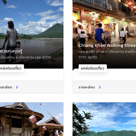
Chiang Khan Walking Stree
ี่ยวแก่งคุดคู้
เลย อ.เชียงคาน ต.เชียงคาน ชายโข
เชียงคาน อ.เชียงคาน เลย 42110
????: 42110
หล่งท่องเที่ยว
แหล่งท่องเที่ยว
ยละเอียด
รายละเอียด