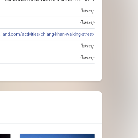
-ไม่ระบุ-
-ไม่ระบุ-
hailand.com/activities/chiang-khan-walking-street/
-ไม่ระบุ-
-ไม่ระบุ-