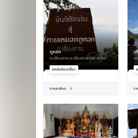
ภูทอก
เท
ต.เชียงคาน อ.เชียงคาน เลย 42110
ต.
แหล่งท่องเที่ยว
แ
รายละเอียด
รา