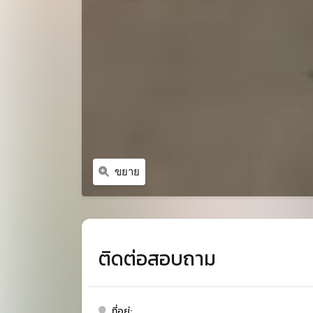
ขยาย
ติดต่อสอบถาม
ที่อยู่: