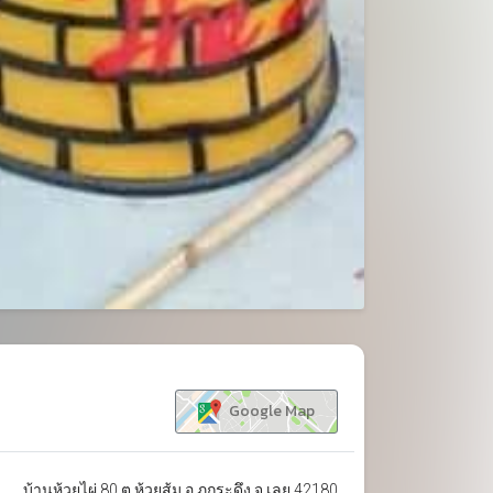
ขยาย
Google Map
บ้านห้วยไผ่ 80 ต.ห้วยส้ม อ.ภูกระดึง จ.เลย 42180