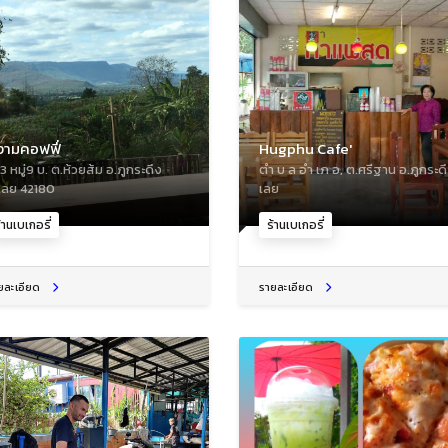
งามคอฟฟี่
Hugphu Cafe'
3 หมู่9 บ. ต.ห้วยส้ม อ.ภูกระดึง
ตํา บ ล อํา เภ อ, ต.ศรีฐาน อ.ภูกระด
เลย 42180
เลย
้านเบเกอรี่
ร้านเบเกอรี่
ยละเอียด
รายละเอียด