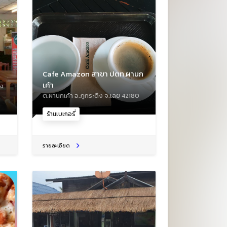
Cafe Amazon สาขา ปตท.ผานก
เค้า
ึง
ต.ผานกเค้า อ.ภูกระดึง จ.เลย 42180
ร้านเบเกอรี่
รายละเอียด