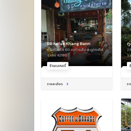
BB Kafae Khang Bann
ภู
บ้านห้วยไผ่ 80 ต.ห้วยส้ม อ.ภูกระดึง
23
จ.เลย 42180
จ.
ร้านเบเกอรี่
ร
รายละเอียด
รา