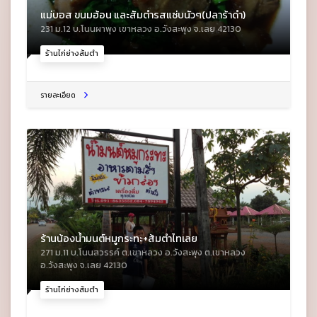
แม่บอส ขนมฮ้อน และสัมตำรสแซ่บนัวๆ(ปลาร้าดำ)
231 ม.12 บ.โนนผาพุง เขาหลวง อ.วังสะพุง จ.เลย 42130
ร้านไก่ย่างส้มตำ
รายละเอียด
ร้านน้องน้ำมนต์หมูกระทะ+ส้มตำไทเลย
271 ม.11 บ.โนนสวรรค์ ต.เขาหลวง อ.วังสะพุง ต.เขาหลวง
อ.วังสะพุง จ.เลย 42130
ร้านไก่ย่างส้มตำ