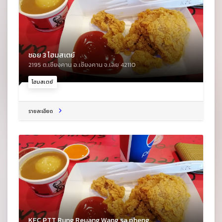
ซอย 3 โฮมสเตย์
2195 ต.เชียงคาน อ.เชียงคาน จ.เลย 42110
โฮมสเตย์
รายละเอียด
KFC PTT Rung Reuang Wang sa pheng