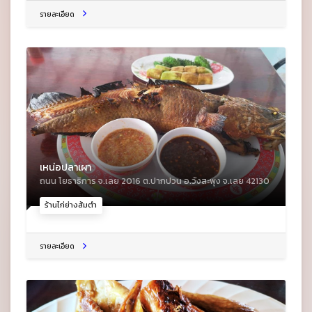
รายละเอียด
เหน่อปลาเผา
ถนน โยธาธิการ จ.เลย 2016 ต.ปากปวน อ.วังสะพุง จ.เลย 42130
ร้านไก่ย่างส้มตำ
รายละเอียด