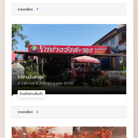
รายละเอียด
ไก่ย่างวังสะพุง
ต.ปากปวน อ.วังสะพุง จ.เลย 42130
ร้านไก่ย่างส้มตำ
รายละเอียด