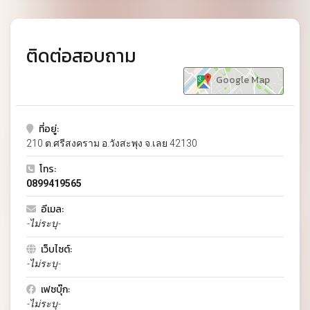
ติดต่อสอบถาม
Google Map
ที่อยู่:
210 ต.ศรีสงคราม อ.วังสะพุง จ.เลย 42130
โทร:
0899419565
อีเมล:
-ไม่ระบุ-
เว็บไซต์:
-ไม่ระบุ-
เฟซบุ๊ก:
-ไม่ระบุ-