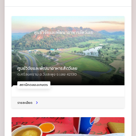
ศูนย์วิจัยและพัฒนาอาหารสัตว์เลย
ต.ศรีสงคราม อ.วังสะพุง จ.เลย 42130
สถานีทดลองเกษตร
รายละเอียด