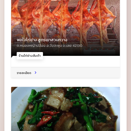
พอใจไก่ย่าง สูตรเขาสวนกวาง
ต.หนองหญ้าปล้อง อ.วังสะพุง จ.เลย 42130
ร้านไก่ย่างส้มตำ
รายละเอียด