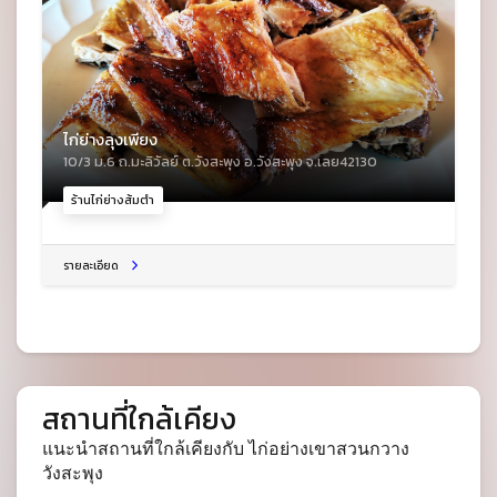
ไก่ย่างลุงเพียง
10/3 ม.6 ถ.มะลิวัลย์ ต.วังสะพุง อ.วังสะพุง จ.เลย42130
ร้านไก่ย่างส้มตำ
รายละเอียด
สถานที่ใกล้เคียง
แนะนำสถานที่ใกล้เคียงกับ ไก่อย่างเขาสวนกวาง
วังสะพุง