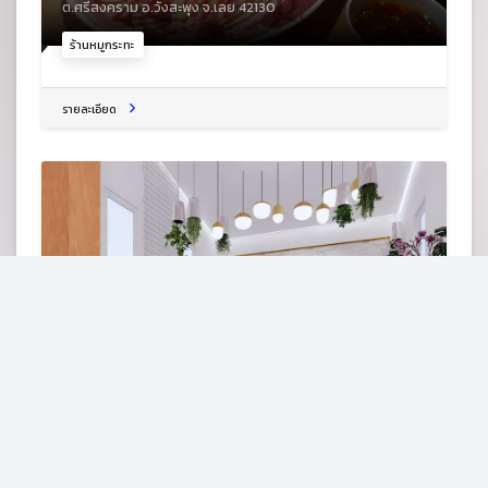
ต.ศรีสงคราม อ.วังสะพุง จ.เลย 42130
ร้านหมูกระทะ
รายละเอียด
RARE LOEI HOTEL แรร์ เลย โฮเทล
124 ถ. ศรีสงคราม ต.ศรีสงคราม อ.วังสะพุง จ.เลย 42130
โรงแรม
รายละเอียด