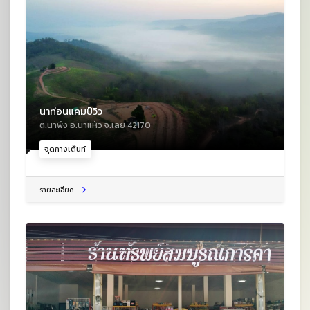
นาท่อนแคมป์วิว
ต.นาพึง อ.นาแห้ว จ.เลย 42170
จุดกางเต็นท์
รายละเอียด