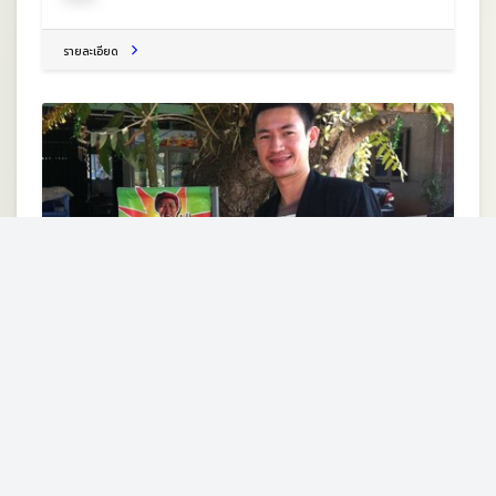
รายละเอียด
ร้านก๋วยเตี๋ยวป้าจ้อม@นาแห้วคอฟฟี่
บ้านนาพึง ต.นาพึง อ.นาแห้ว จ.เลย 42170
เกสท์เฮาส์
รายละเอียด