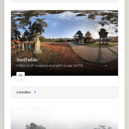
วัดศรีโพธิ์ชัย
FXRX+Q2P ต.แสงภา อ.นาแห้ว จ.เลย 42170
วัด
รายละเอียด