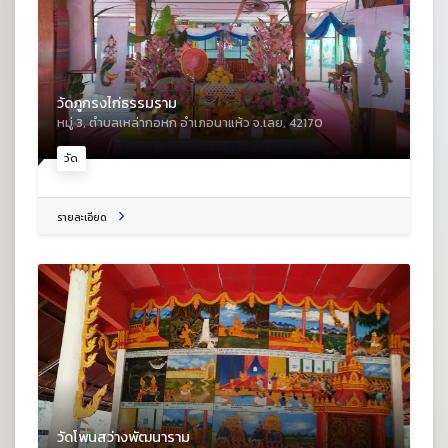
วัดภูกรงไก่ธรรมราม
หมู่ 3, ตําบลเหล่ากอหก อําเภอนาแห้ว จ.เลย, 42170
วัด
รายละเอียด
วัดโพนสว่างพัฒนาราม