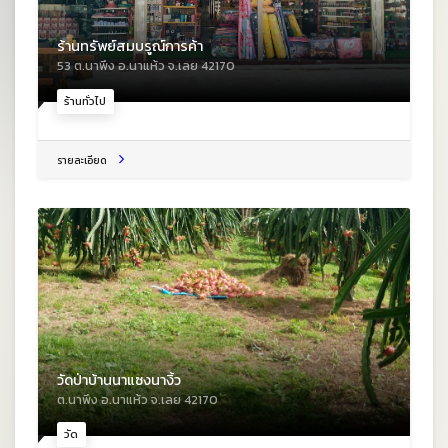
ร้านทรัพย์สมบรูณ์การค้า
53 ต.นาพึง อ.นาแห้ว จ.เลย 42170
ร้านทั่วไป
รายละเอียด
วัดป่าบ้านนาแซงนางิ้ว
ต.นาพึง อ.นาแห้ว จ.เลย 42170
วัด