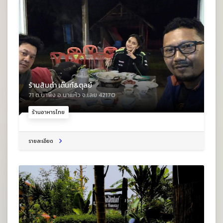
ร้านส้มตำ เต๊นท์&ตุลย์
71 ต.นาพึง อ.นาแห้ว จ.เลย 42170
ร้านอาหารไทย
รายละเอียด