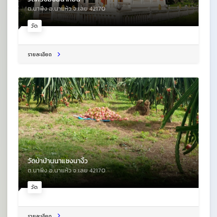
ต.นาพึง อ.นาแห้ว จ.เลย 42170
วัด
รายละเอียด
วัดป่าบ้านนาแซงนางิ้ว
ต.นาพึง อ.นาแห้ว จ.เลย 42170
วัด
รายละเอียด