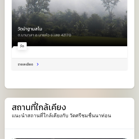
วัดป่าฐานสโม
ต.นามาลา อ.นาแห้ว จ.เลย 42170
วัด
รายละเอียด
สถานที่ใกล้เคียง
แนะนำสถานที่ใกล้เคียงกับ วัดศรีชมชื่นนาท่อน