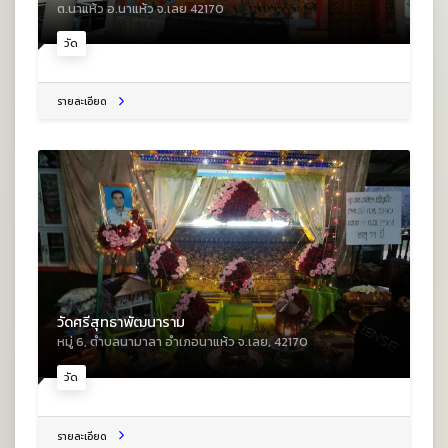
ต.นาแห้ว อ.นาแห้ว จ.เลย 42170
วัด
รายละเอียด
วัดศรีสุทธาพัฒนาราม
หมู่ 6, ตําบลนามาลา อําเภอนาแห้ว จ.เลย, 42170
วัด
รายละเอียด