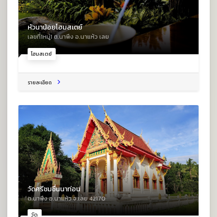
หัวนาน้อยโฮมสเตย์
เลขที่1หมู่1 ต.นาพึง อ.นาแห้ว เลย
โฮมสเตย์
รายละเอียด
วัดศรีชมชื่นนาท่อน
ต.นาพึง อ.นาแห้ว จ.เลย 42170
วัด