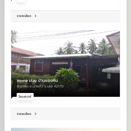
รายละเอียด
Home stay บ้านยองหิน
ต.นาพึง อ.นาแห้ว จ.เลย 42170
โฮมสเตย์
รายละเอียด