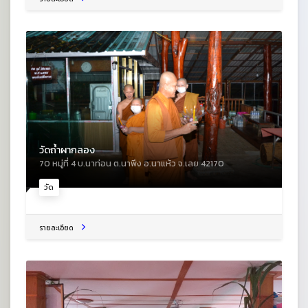
วัดถ้ำผากลอง
70 หมู่ที่ 4 บ.นาท่อน ต.นาพึง อ.นาแห้ว จ.เลย 42170
วัด
รายละเอียด