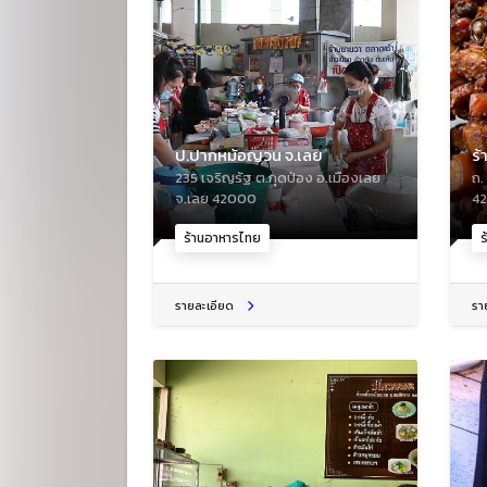
ป.ปากหม้อญวน จ.เลย
ร้
235 เจริญรัฐ ต.กุดป่อง อ.เมืองเลย
ถ.
จ.เลย 42000
4
ร้านอาหารไทย
ร
รายละเอียด
รา