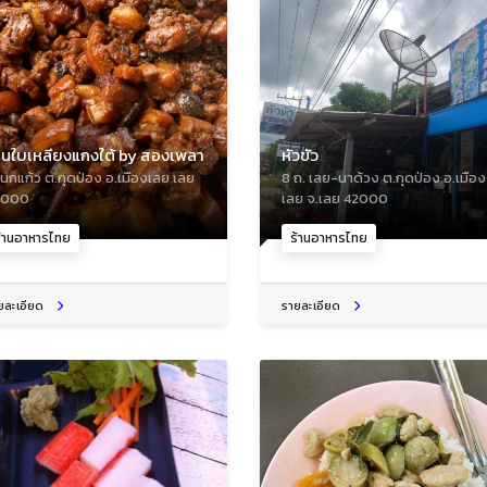
านใบเหลียงแกงใต้ by สองเพลา
หัวขัว
 นกแก้ว ต.กุดป่อง อ.เมืองเลย เลย
8 ถ. เลย-นาด้วง ต.กุดป่อง อ.เมือง
2000
เลย จ.เลย 42000
้านอาหารไทย
ร้านอาหารไทย
ยละเอียด
รายละเอียด