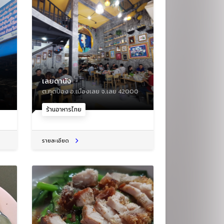
เลยดานัง
ต.กุดป่อง อ.เมืองเลย จ.เลย 42000
ร้านอาหารไทย
รายละเอียด