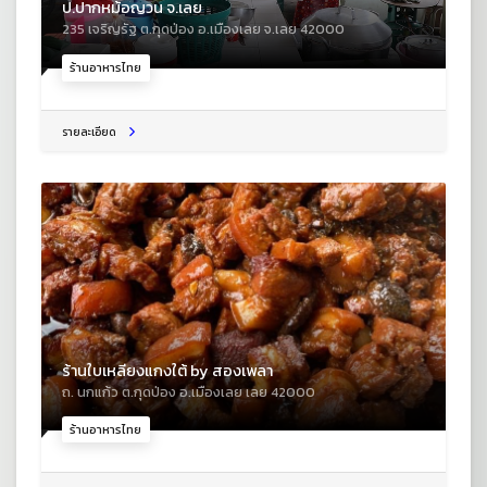
ป.ปากหม้อญวน จ.เลย
235 เจริญรัฐ ต.กุดป่อง อ.เมืองเลย จ.เลย 42000
ร้านอาหารไทย
รายละเอียด
ร้านใบเหลียงแกงใต้ by สองเพลา
ถ. นกแก้ว ต.กุดป่อง อ.เมืองเลย เลย 42000
ร้านอาหารไทย