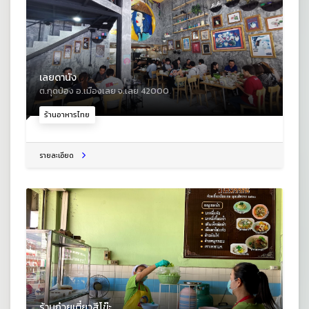
เลยดานัง
ต.กุดป่อง อ.เมืองเลย จ.เลย 42000
ร้านอาหารไทย
รายละเอียด
ร้านก๋วยเตี๋ยวสีโข๊ะ