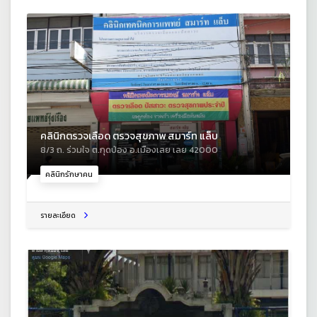
คลินิกตรวจเลือด ตรวจสุขภาพ สมาร์ท แล็บ
8/3 ถ. ร่วมใจ ต.กุดป่อง อ.เมืองเลย เลย 42000
คลินิกรักษาคน
รายละเอียด