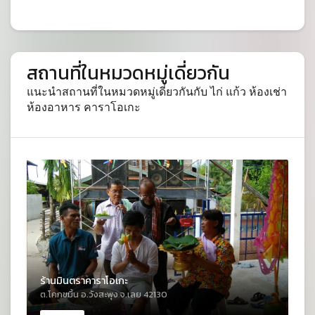
สถานที่ในหมวดหมู่เดี่ยวกัน
แนะนำสถานที่ในหมวดหมู่เดี่ยวกันกับ ไก่ แก้ว ห้องเช่า
ห้องอาหาร คาราโอเกะ
ร้านมินตราคาราโอเกะ
ต.โคกขมิ้น อ.วังสะพุง จ.เลย 42130