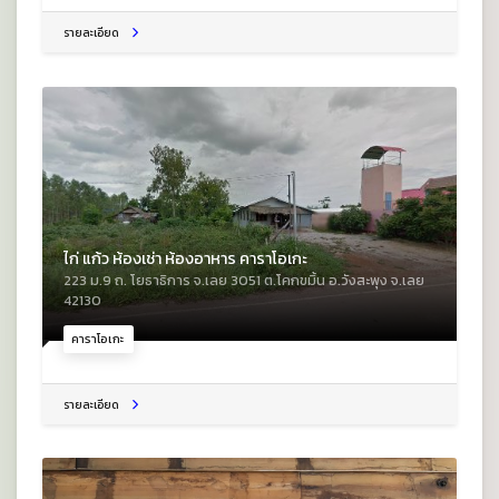
รายละเอียด
ไก่ แก้ว ห้องเช่า ห้องอาหาร คาราโอเกะ
223 ม.9 ถ. โยธาธิการ จ.เลย 3051 ต.โคกขมิ้น อ.วังสะพุง จ.เลย
42130
คาราโอเกะ
รายละเอียด