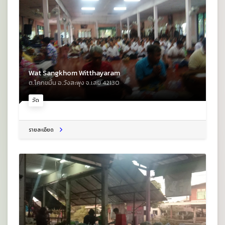
Wat Sangkhom Witthayaram
ต.โคกขมิ้น อ.วังสะพุง จ.เลย 42130
วัด
รายละเอียด