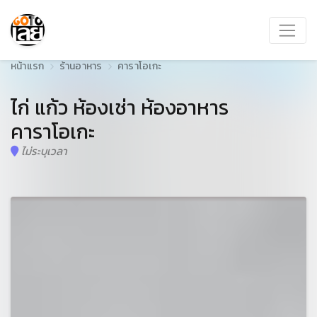
หน้าแรก
ร้านอาหาร
คาราโอเกะ
ไก่ แก้ว ห้องเช่า ห้องอาหาร
คาราโอเกะ
ไม่ระบุเวลา