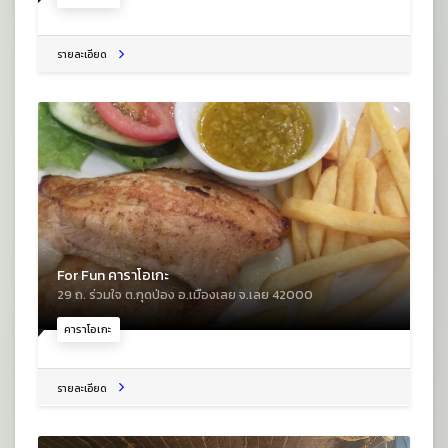
รายละเอียด
For Fun คาราโอเกะ
29 ถ. ร่วมใจ ต.กุดป่อง อ.เมืองเลย จ.เลย 42000
คาราโอเกะ
รายละเอียด