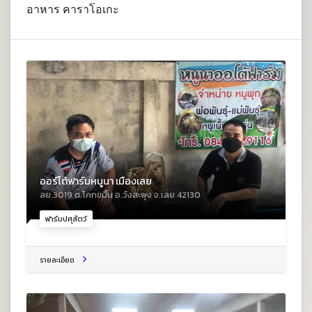
อาหาร คาราโอเกะ
ออร์โต้ฟาร์มหนูนา เมืองเลย
ลย.3019 ต.โคกขมิ้น อ.วังสะพุง จ.เลย 42130
ฟาร์มปศุสัตว์
รายละเอียด