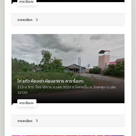
คาราโอเกะ
รายละเอียด
ไก่ แก้ว ห้องเช่า ห้องอาหาร คาราโอเกะ
223 ม.9 ถ. โยธาธิการ จ.เลย 3051 ต.โคกขมิ้น อ.วังสะพุง จ.เลย
42130
คาราโอเกะ
รายละเอียด