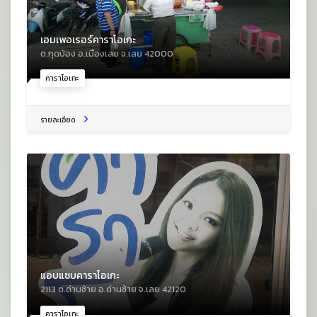
เอมเพอเรอร์คาราโอเกะ
ต.กุดป่อง อ.เมืองเลย จ.เลย 42000
คาราโอเกะ
รายละเอียด
แอบแซบคาราโอเกะ
2113 ต.ด่านซ้าย อ.ด่านซ้าย จ.เลย 42120
คาราโอเกะ