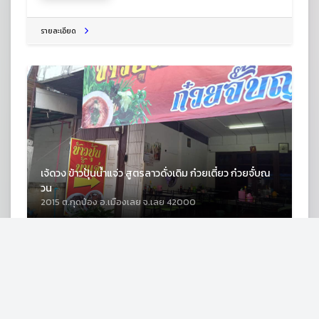
รายละเอียด
เจ้ดวง ข้าวปุ้นน้ำแจ่ว สูตรลาวดั่งเดิม ก๋วยเตี๋ยว ก๋วยจั๋บณ
วน
2015 ต.กุดป่อง อ.เมืองเลย จ.เลย 42000
ร้านก๋วยเตี๋ยว
รายละเอียด