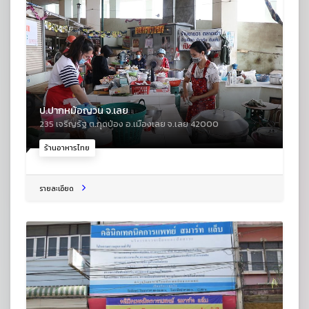
ป.ปากหม้อญวน จ.เลย
235 เจริญรัฐ ต.กุดป่อง อ.เมืองเลย จ.เลย 42000
ร้านอาหารไทย
รายละเอียด