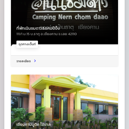
ที่พักเนินชมดาว&แคมป์ปิ้ง
111/1 ม.15 บ.ธาตุ อ.เชียงคาน จ.เลย 42110
จุดกางเต็นท์
รายละเอียด
เชียงคานบูติค โฮเทล