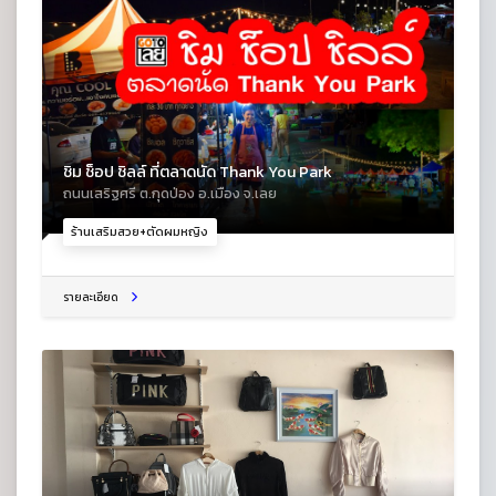
ชิม ช็อป ชิลล์ ที่ตลาดนัด Thank You Park
ถนนเสริฐศรี ต.กุดป่อง อ.เมือง จ.เลย
ร้านเสริมสวย+ตัดผมหญิง
รายละเอียด