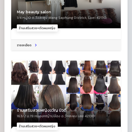
May beauty salon
1/4 หมู่10 ต.วังสะพุง Wang Saphung District, Loei 42130,
ร้านเสริมสวย+ตัดผมหญิง
รายละเอียด
ร้านเสริมสวยหญิงขวัญ บิวตี้
163/2 ม.19 หนองหญ้าปล้อง อ.วังสะพุง เลย 42130
ร้านเสริมสวย+ตัดผมหญิง