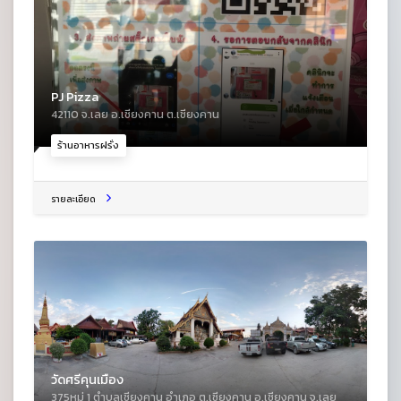
PJ Pizza
42110 จ.เลย อ.เชียงคาน ต.เชียงคาน
ร้านอาหารฝรั่ง
รายละเอียด
วัดศรีคุนเมือง
375หมู่ 1 ตําบลเชียงคาน อําเภอ ต.เชียงคาน อ.เชียงคาน จ.เลย