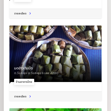
รายละเอียด
มดข้าวต้มมัด
ต.วังสะพุง อ.วังสะพุง จ.เลย 42130
ร้านอาหารไทย
รายละเอียด