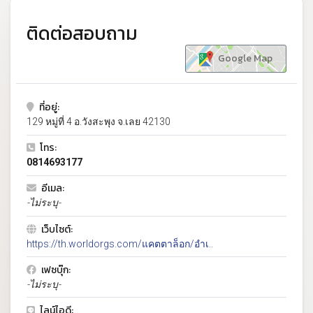
ติดต่อสอบถาม
Google Map
ที่อยู่:
129 หมู่ที่ 4 อ.วังสะพุง จ.เลย 42130
โทร:
0814693177
อีเมล:
-ไม่ระบุ-
เว็บไซต์:
https://th.worldorgs.com/แคตตาล็อก/อำเ..
เฟซบุ๊ก:
-ไม่ระบุ-
ไลน์ไอดี: