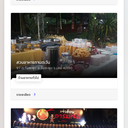
สวนอาหารทานตะวัน
97 ต.วังสะพุง อ.วังสะพุง จ.เลย 42130
ร้านอาหารทั่วไป
รายละเอียด