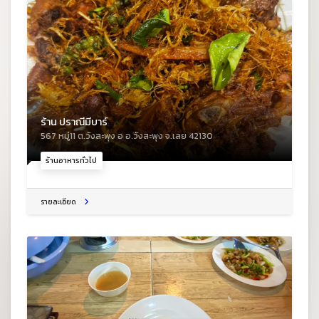
ร้าน ปราณีมีบาร์
567 หมู่11 ต.วังสะพุง อ อ.วังสะพุง จ.เลย 42130
ร้านอาหารทั่วไป
รายละเอียด