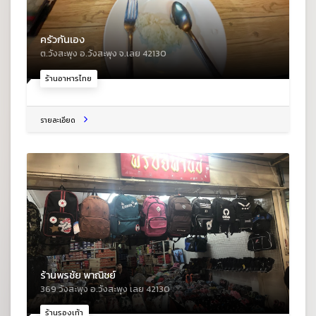
ครัวกันเอง
ต.วังสะพุง อ.วังสะพุง จ.เลย 42130
ร้านอาหารไทย
รายละเอียด
ร้านพรชัย พาณิชย์
369 วังสะพุง อ.วังสะพุง เลย 42130
ร้านรองเท้า