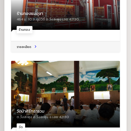
ร้านทองแม่อุษา
464 ม. 10 ถ.ภูมิวิถี อ.วังสะพุง เลย 42130
ร้านทอง
รายละเอียด
วัดป่าศรัทธารวม
ต.วังสะพุง อ.วังสะพุง จ.เลย 42130
วัด