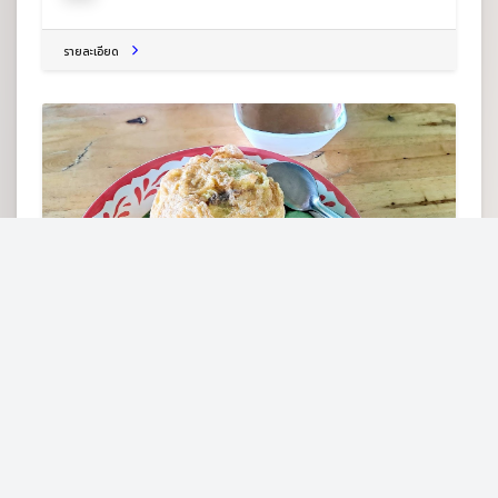
รายละเอียด
คำหวาน รวมเส้น
ต.วังสะพุง อ.วังสะพุง จ.เลย 42130
ร้านอาหารตามสั่ง
รายละเอียด