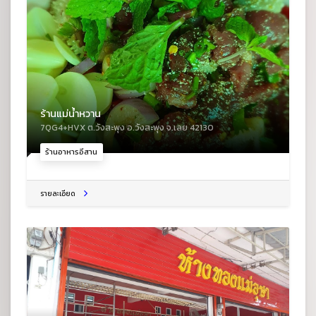
ร้านแม่น้ำหวาน
7QG4+HVX ต.วังสะพุง อ.วังสะพุง จ.เลย 42130
ร้านอาหารอีสาน
รายละเอียด