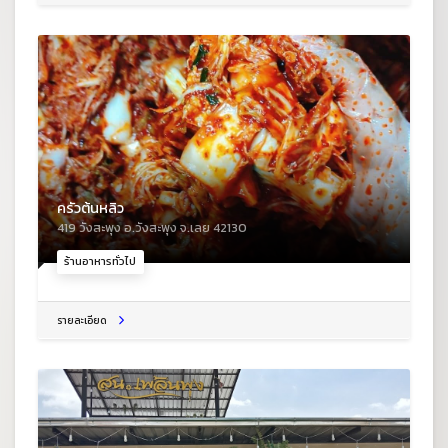
ครัวต้นหลิว
419 วังสะพุง อ.วังสะพุง จ.เลย 42130
ร้านอาหารทั่วไป
รายละเอียด