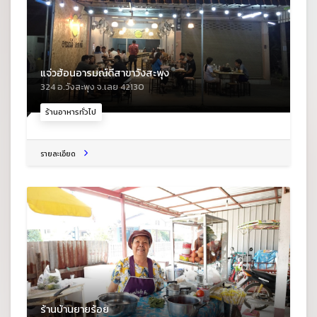
แจ่วฮ้อนอารมณ์ดีสาขาวังสะพุง
324 อ.วังสะพุง จ.เลย 42130
ร้านอาหารทั่วไป
รายละเอียด
ร้านบ้านยายร้อย