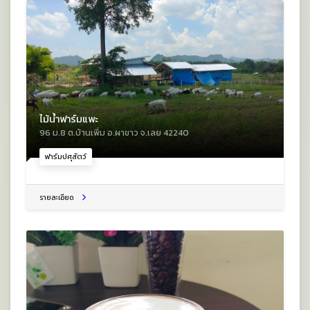
ไม้น้ำฟาร์มแพะ
96 ม.8 ต.บ้านเพิ่ม อ.ผาขาว จ.เลย 42240
ฟาร์มปศุสัตว์
รายละเอียด