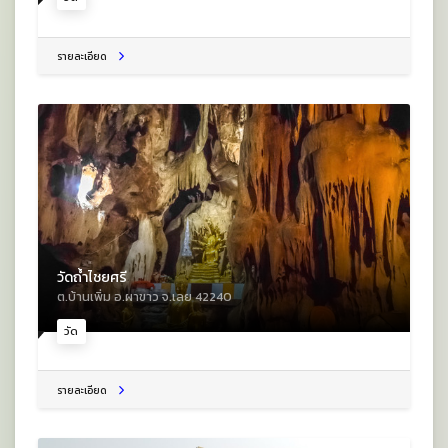
รายละเอียด
วัดถ้ำไชยศรี
ต.บ้านเพิ่ม อ.ผาขาว จ.เลย 42240
วัด
รายละเอียด