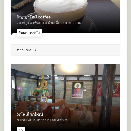
ปัญญารัศมี coffee
78 หมู่8 บ.เพิ่มผล ต.บ้านเพิ่ม อ.ผาขาว เลย
ร้านอาหารทั่วไป
รายละเอียด
วัดใหม่โคกใหญ่
ต.บ้านเพิ่ม อ.ผาขาว จ.เลย 42190
วัด