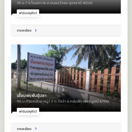
35 ม.7 ต.โนนหวาย อ.หนองวัวซอ อุดรธานี 41220
ฟาร์มปศุสัตว์
รายละเอียด
เอื้อมพรพันธุ์ปลา
96 บ.ท่ามะกล้วย หมู่3 ต ต.วัดป่า อ.หล่มสัก เพชรบูรณ์ 67110
ฟาร์มปศุสัตว์
รายละเอียด