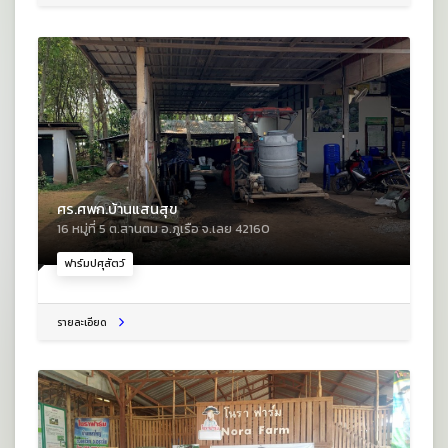
ศร.ศพก.บ้านแสนสุข
16 หมู่ที่ 5 ต.สานตม อ.ภูเรือ จ.เลย 42160
ฟาร์มปศุสัตว์
รายละเอียด