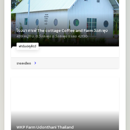
โรงนา คาเฟ่ The cottage Coffee and Farm วังสะพุง
439 หมู่11 บ. ต.วังสะพุง อ.วังสะพุง จ.เลย 42130
ฟาร์มปศุสัตว์
รายละเอียด
WKP Farm Udonthani Thailand