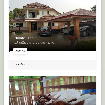
บ้านมอดินแดง
ต.บ้านเพิ่ม อ.ผาขาว จ.เลย 42240
โฮมสเตย์
รายละเอียด