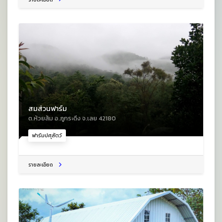
สมส่วนฟาร์ม
ต.ห้วยส้ม อ.ภูกระดึง จ.เลย 42180
ฟาร์มปศุสัตว์
รายละเอียด