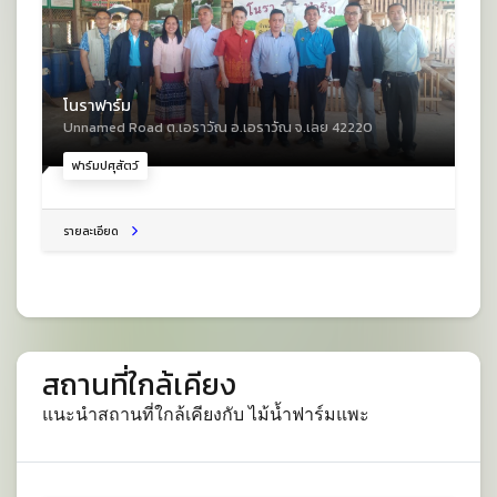
โนราฟาร์ม
Unnamed Road ต.เอราวัณ อ.เอราวัณ จ.เลย 42220
ฟาร์มปศุสัตว์
รายละเอียด
สถานที่ใกล้เคียง
แนะนำสถานที่ใกล้เคียงกับ ไม้น้ำฟาร์มแพะ