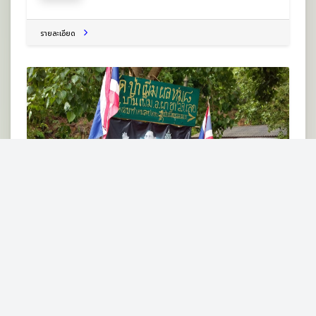
รายละเอียด
วัดเพิ่มผลสามัคคี
ต.บ้านเพิ่ม อ.ผาขาว จ.เลย 42240
วัด
รายละเอียด