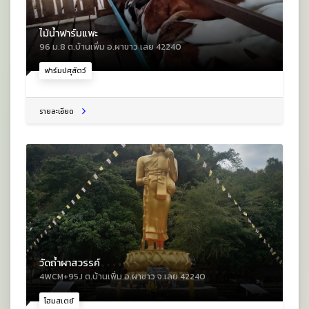
ไม้น้ำฟาร์มแพะ
96 ม.8 ต.บ้านเพิ่ม อ.ผาขาว เลย 42240
ฟาร์มปศุสัตว์
รายละเอียด
วัดถ้ำผาสวรรค์
4WCM+95J ต.บ้านเพิ่ม อ.ผาขาว จ.เลย 42240
โฮมสเตย์