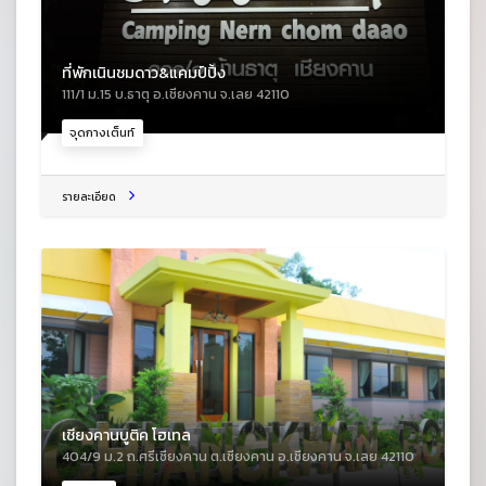
ที่พักเนินชมดาว&แคมป์ปิ้ง
111/1 ม.15 บ.ธาตุ อ.เชียงคาน จ.เลย 42110
จุดกางเต็นท์
รายละเอียด
เชียงคานบูติค โฮเทล
404/9 ม.2 ถ.ศรีเชียงคาน ต.เชียงคาน อ.เชียงคาน จ.เลย 42110