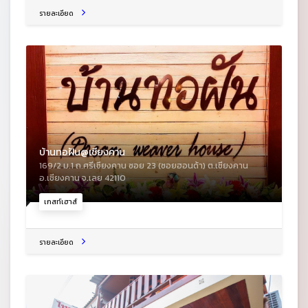
รายละเอียด
บ้านทอฝัน@เชียงคาน
169/2 ม.1 ถ.ศรีเชียงคาน ซอย 23 (ซอยฮอนด้า) ต.เชียงคาน
อ.เชียงคาน จ.เลย 42110
เกสท์เฮาส์
รายละเอียด