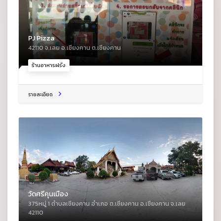
PJ Pizza
42110 จ.เลย อ.เชียงคาน ต.เชียงคาน
ร้านอาหารฝรั่ง
รายละเอียด
วัดศรีคุนเมือง
375หมู่ 1 ตําบลเชียงคาน อําเภอ ต.เชียงคาน อ.เชียงคาน จ.เลย
42110