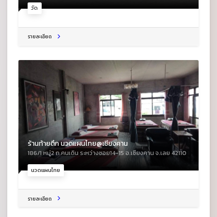
วัด
รายละเอียด
ร้านท้ายตึก นวดแผนไทย@เชียงคาน
186/1 หมู่2 ถ.คนเดิน ระหว่างซอย14-15 อ.เชียงคาน จ.เลย 42110
นวดแผนไทย
รายละเอียด