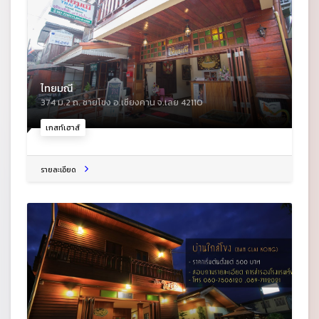
ไทยมณี
374 ม.2 ถ. ชายโขง อ.เชียงคาน จ.เลย 42110
เกสท์เฮาส์
รายละเอียด