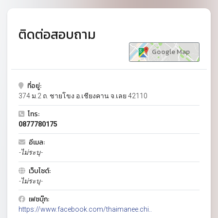
ติดต่อสอบถาม
Google Map
ที่อยู่:
374 ม.2 ถ. ชายโขง อ.เชียงคาน จ.เลย 42110
โทร:
0877780175
อีเมล:
-ไม่ระบุ-
เว็บไซต์:
-ไม่ระบุ-
เฟซบุ๊ก:
https://www.facebook.com/thaimanee.chi..