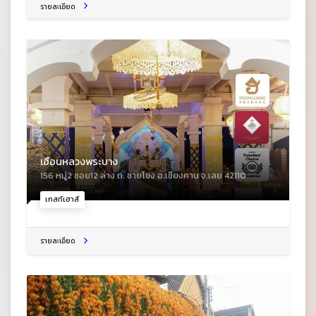
รายละเอียด
เฮือนหลวงพระบาง
156 หมู่2 ซอย12 ล่าง ถ. ชายโขง อ.เชียงคาน จ.เลย 42110
เกสท์เฮาส์
รายละเอียด