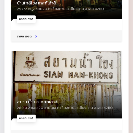
บ้านใกล้โขง เกสท์เฮ้าส์
297/2 หมู่2 ซอย20 ต.เชียงคาน อ.เชียงคาน จ.เลย 42110
เกสท์เฮาส์
รายละเอียด
สยาม น้ำโขง เกสทเฮาส์
289 ม.2 ซอย 20 ชายโขง ต.เชียงคาน อ.เชียงคาน จ.เลย 42110
เกสท์เฮาส์