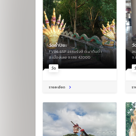
วัดถ้ำปิยะ
ว
FV86 65P ธรรมรังษี ต.นาดินดำ
ลย
อ.เมืองเลย จ.เลย 42000
จ.
วัด
ว
รายละเอียด
รา