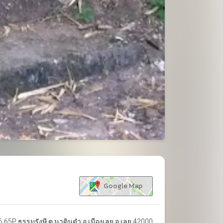
ขยาย
Google Map
 65P ธรรมรังษี ต.นาดินดำ อ.เมืองเลย จ.เลย 42000