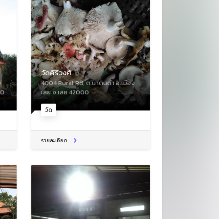
วัดคีรีวงศ์
ง
4004 Rural Rd, ต.นาดินดำ อ.เมือง
00
เลย จ.เลย 42000
วัด
รายละเอียด