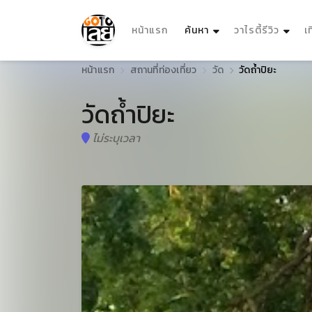
(current)
หน้าแรก
ค้นหา
วาไรตี้รีวิว
เ
หน้าแรก
สถานที่ท่องเที่ยว
วัด
วัดถ้ำปิยะ
วัดถ้ำปิยะ
ไม่ระบุเวลา