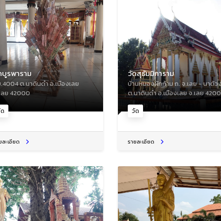
ัดบูรพาราม
วัดสุธัมมิการาม
.4004 ต.นาดินดำ อ.เมืองเลย
บ้านหนองผักก้าม ถ. จ.เลย - นาด้ว
เลย 42000
ต.นาดินดำ อ.เมืองเลย จ.เลย 420
ัด
วัด
ยละเอียด
รายละเอียด