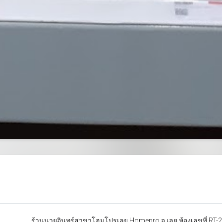
ร้านนายอินทร์สาขาโฮมโปรเลย Homepro จ.เลย ห้องเลขที่ RT-2 เลข