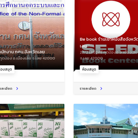
Be book ร้านเช่าหนังสือจังหวั
เลย
นักงาน กศน.จังหวัดเลย
22/2 เสริฐศรี กุดป่องอ อ.เมืองเลย
กุดป่อง อ.เมืองเลย จ.เลย 42000
จ.เลย 42000
้องสมุด
ห้องสมุด
ยละเอียด
รายละเอียด