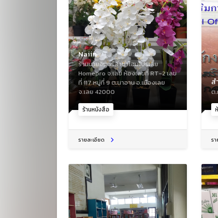
Naiin
ร้านนายอินทร์สาขาโฮมโปรเลย
Homepro จ.เลย ห้องเลขที่ RT-2 เลข
สำ
ที่ 117 หมู่ที่ 9 ต.นาอาน อ.เมืองเลย
จ.เลย 42000
ต.
ร้านหนังสือ
ห
รายละเอียด
รา