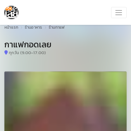
หน้าแรก
ร้านอาหาร
ร้านกาแฟ
กาแฟกอดเลย
ทุกวัน (9.00-17.00)