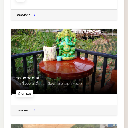
รายละเอียด
กาแฟ กอดเลย
เลขที่ 222 ต.เสี้ยว อ.เมืองเลย จ.เลย 42000
ร้านกาแฟ
รายละเอียด