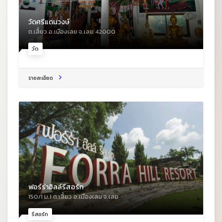
วัดศรีแดนวงษ์
ต.เสี้ยว อ.เมืองเลย จ.เลย 42000
วัด
รายละเอียด
ฟอร์ร่าฮิลล์รีสอร์ท
150/1 ม.1 ต.เสี้ยว อ.เมืองเลย จ.เลย
รีสอร์ท