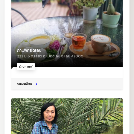
กาแฟกอดเลย
222 ม.6 ต.เสี้ยว อ.เมืองเลย จ.เลย 42000
ร้านกาแฟ
รายละเอียด