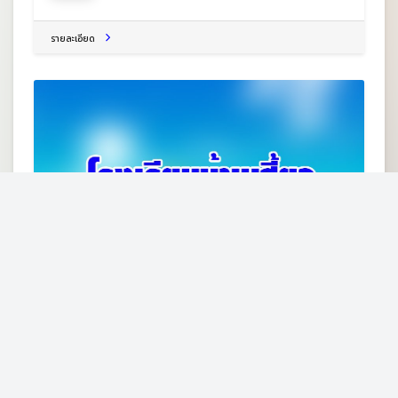
รายละเอียด
โรงเรียนบ้านเสี้ยว
หมู่ที่ 2 บ.บ้านเสี้ยว ต.เสี้ยว อ.เมืองเลย จ.เลย 42000
สถานศึกษา
รายละเอียด