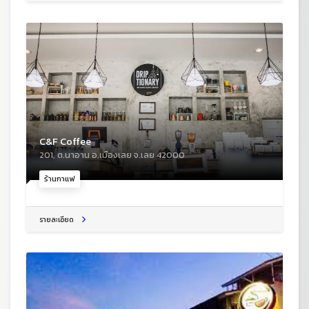
C&F Coffee
201, ต.นาอาน อ.เมืองเลย จ.เลย 42000
ร้านกาแฟ
รายละเอียด