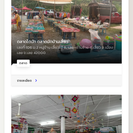
ตลาดโดนัท ตลาดนัดบ้านเสี้ยว
เลขที่ 106 ม.2 หมู่บ้าน เสี้ยวใต้ ถ. เลย-ด่านซ้าย ต.เสี้ยว อ.เมือง
เลย จ.เลย 42000
ตลาด
รายละเอียด