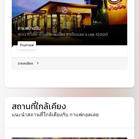
กาแฟบ้านฉัน
161/2 ถ.เลย-ด่านซ้าย ต.เมือง อ.เมืองเลย จ.เลย 42000
ร้านกาแฟ
รายละเอียด
สถานที่ใกล้เคียง
แนะนำสถานที่ใกล้เคียงกับ กาแฟกอดเลย