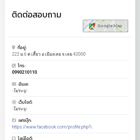
ติดต่อสอบถาม
Google Map
ที่อยู่:
222 ม.6 ต.เสี้ยว อ.เมืองเลย จ.เลย 42000
โทร:
0990210110
อีเมล:
-ไม่ระบุ-
เว็บไซต์:
-ไม่ระบุ-
เฟซบุ๊ก:
https://www.facebook.com/profile.php?i..
ไลน์ไอดี: