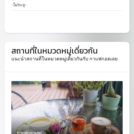
-ไม่ระบุ-
สถานที่ในหมวดหมู่เดี่ยวกัน
แนะนำสถานที่ในหมวดหมู่เดี่ยวกันกับ กาแฟกอดเลย
กาแฟกอดเลย