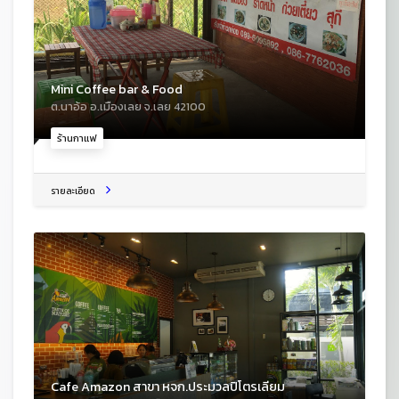
Mini Coffee bar & Food
ต.นาอ้อ อ.เมืองเลย จ.เลย 42100
ร้านกาแฟ
รายละเอียด
Cafe Amazon สาขา หจก.ประมวลปิโตรเลียม