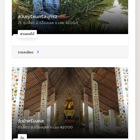
สวนทุเรียนศรีสมุทร2
21, ต.เสี้ยว อ.เมืองเลย จ.เลย 42000
สวนผลไม้
รายละเอียด
วัดป่าศรีมงคล
ต.เสี้ยว อ.เมืองเลย จ.เลย 42000
วัด