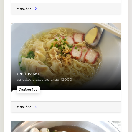
รายละเอียด
บะหมี่ทรงพล
ต.กุดป่อง อ.เมืองเลย จ.เลย 42000
ร้านก๋วยเตี๋ยว
รายละเอียด