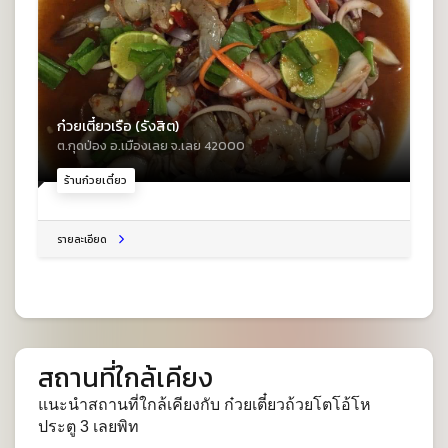
ก๋วยเตี๋ยวเรือ (รังสิต)
ต.กุดป่อง อ.เมืองเลย จ.เลย 42000
ร้านก๋วยเตี๋ยว
รายละเอียด
สถานที่ใกล้เคียง
แนะนำสถานที่ใกล้เคียงกับ ก๋วยเตี๋ยวถ้วยโตโอ้โห
ประตู 3 เลยพิท