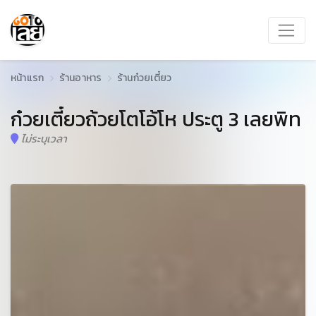
หน้าแรก
ร้านอาหาร
ร้านก๋วยเตี๋ยว
ก๋วยเตี๋ยวถ้วยโตโอ้โห ประตู 3 เลยพิท
ไม่ระบุเวลา