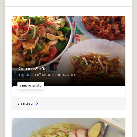
ร้านอาหารริมบึง
ต.กุดป่อง อ.เมืองเลย จ.เลย 42000
ร้านอาหารทั่วไป
รายละเอียด