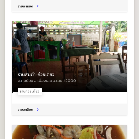
รายละเอียด
ร้านส้มตำ-ก๋วยเตี๋ยว
ต.กุดป่อง อ.เมืองเลย จ.เลย 42000
ร้านก๋วยเตี๋ยว
รายละเอียด