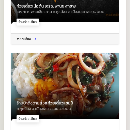
ก๋วยเตี๋ยวเนื้อตุ๋น เจริญพานิช สาขา3
189/11 ถ. สถลเชียงคาน ต.กุดป่อง อ.เมืองเลย เลย 42000
ร้านก๋วยเตี๋ยว
รายละเอียด
ร้านป้าติ้งตามสั่ง&ก๋วยเตี๋ยวแชมป์
ต.กุดป่อง อ.เมืองเลย จ.เลย 42000
ร้านก๋วยเตี๋ยว