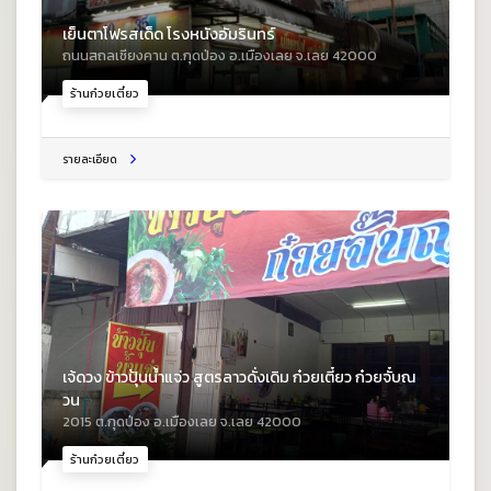
เย็นตาโฟรสเด็ด โรงหนังอัมรินทร์
ถนนสถลเชียงคาน ต.กุดป่อง อ.เมืองเลย จ.เลย 42000
ร้านก๋วยเตี๋ยว
รายละเอียด
เจ้ดวง ข้าวปุ้นน้ำแจ่ว สูตรลาวดั่งเดิม ก๋วยเตี๋ยว ก๋วยจั๋บณ
วน
2015 ต.กุดป่อง อ.เมืองเลย จ.เลย 42000
ร้านก๋วยเตี๋ยว