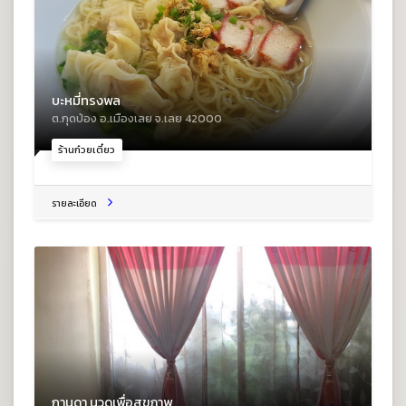
บะหมี่ทรงพล
ต.กุดป่อง อ.เมืองเลย จ.เลย 42000
ร้านก๋วยเตี๋ยว
รายละเอียด
กานดา นวดเพื่อสุขภาพ