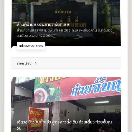
สำนักงานสรรพสามิตพื้นที่เลย
สำนักงานสรรพสามิตพื้นที่เลย 268 ถ.เลย-เชียงคาน ต.กุดป่อง
อ.เมือง จ.เลย 42000
หน่วยงานราชการ
รายละเอียด
เจ้ดวง ข้าวปุ้นน้ำแจ่ว สูตรลาวดั่งเดิม ก๋วยเตี๋ยว ก๋วยจั๋บณ
วน