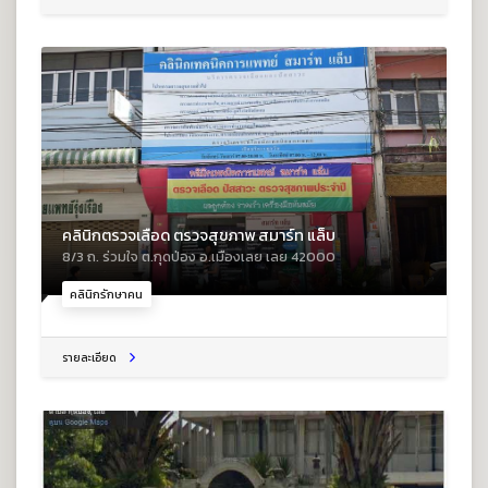
คลินิกตรวจเลือด ตรวจสุขภาพ สมาร์ท แล็บ
8/3 ถ. ร่วมใจ ต.กุดป่อง อ.เมืองเลย เลย 42000
คลินิกรักษาคน
รายละเอียด