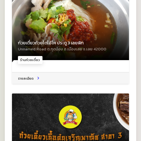
ก๋วยเตี๋ยวถ้วยโตโอ้โห ประตู 3 เลยพิท
Unnamed Road ต.กุดป่อง อ.เมืองเลย จ.เลย 42000
ร้านก๋วยเตี๋ยว
รายละเอียด